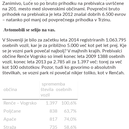
Zanimivo, Luče so po bruto prihodku na prebivalca uvrščene
na 201. mesto med slovenskimi občinami. Povprečni bruto
prihodek na prebivalca je leta 2012 znašal dobrih 6.500 evrov
– natanko pol manj od povprečnega prihodka v Trzinu.
Avtomobili se selijo na vas.
V Sloveniji je bilo za začetku leta 2014 registriranih 1.063.795
osebnih vozil, kar je za približno 5.000 več kot pet let prej. Kje
se je vozni park povečal najbolj? V majhnih krajih. Prebivalci
občine Renče Vogrsko so imeli konec leta 2009 1388 osebnih
vozil, konec leta 2013 pa 2.785 ali za 1.397 več: torej za več
kot 100 odstotkov. Pozor, tudi ko govorimo o absolutnih
številkah, se vozni park ni povečal nikjer toliko, kot v Renčah.
sprememba
občina
števila osebnih
vozil
Renče – Vogrsko
1.397
100,6%
Poljčane
838
63,7%
Apače
817
74,0%
Straža
735
58,6%