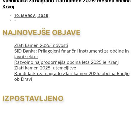
Kandidatka za nagrado Zlati kamen 2025: mestna občina
Kranj
10. MARCA, 2025
NAJNOVEJŠE OBJAVE
Zlati kamen 2026: novosti
SID Banka: Prilagojeni finančni instrumenti za občine in
javni sektor
Razvojno najprodornejša občina leta 2025 je Kranj
Zlati kamen 2025: utemeljitve
Kandidatka za nagrado Zlati kamen 2025: občina Radlje
ob Dravi
IZPOSTAVLJENO