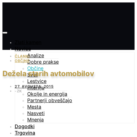
Zlati kamen
Novice
Analize
ČLANKI
OBČINE
Dobre prakse
Občine
Dežela starih avtomobilov
Svet
Lestvice
27. AVGUSTA, 2015
Intervju
ZK
Okolje in energija
Partnerji obveščajo
Mesta
Nasveti
Mnenja
Dogodki
Trgovina