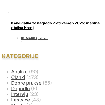
Kandidatka za nagrado Zlati kamen 2025: mestna
občina Kranj
10. MARCA, 2025
KATEGORIJE
Analize
(90)
Članki
(473)
Dobre prakse
(55)
Dogodki
(5)
Intervju
(23)
Lestvice
(48)