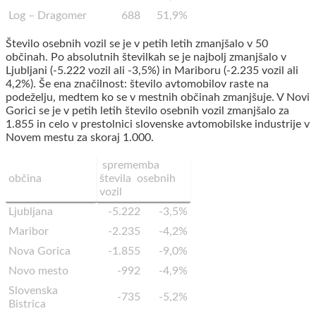
Log – Dragomer
688
51,9%
Število osebnih vozil se je v petih letih zmanjšalo v 50
občinah. Po absolutnih številkah se je najbolj zmanjšalo v
Ljubljani (-5.222 vozil ali -3,5%) in Mariboru (-2.235 vozil ali
4,2%). Še ena značilnost: število avtomobilov raste na
podeželju, medtem ko se v mestnih občinah zmanjšuje. V Novi
Gorici se je v petih letih število osebnih vozil zmanjšalo za
1.855 in celo v prestolnici slovenske avtomobilske industrije v
Novem mestu za skoraj 1.000.
sprememba
občina
števila osebnih
vozil
Ljubljana
-5.222
-3,5%
Maribor
-2.235
-4,2%
Nova Gorica
-1.855
-9,0%
Novo mesto
-992
-4,9%
Slovenska
-735
-5,2%
Bistrica