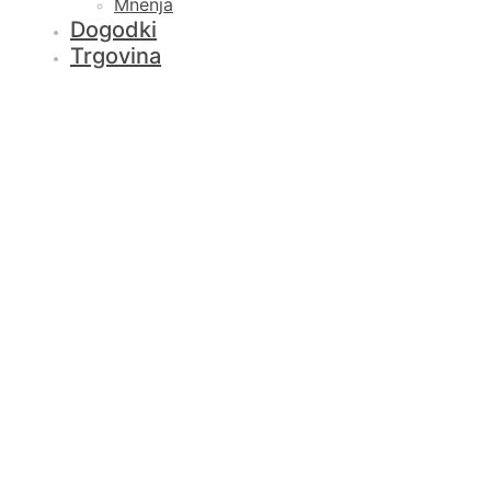
Mnenja
Dogodki
Trgovina