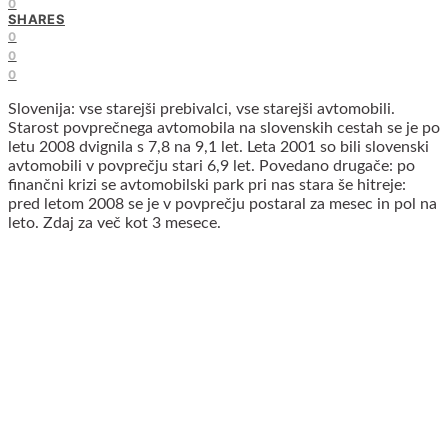
0
SHARES
0
0
0
Slovenija: vse starejši prebivalci, vse starejši avtomobili.
Starost povprečnega avtomobila na slovenskih cestah se je po
letu 2008 dvignila s 7,8 na 9,1 let. Leta 2001 so bili slovenski
avtomobili v povprečju stari 6,9 let. Povedano drugače: po
finančni krizi se avtomobilski park pri nas stara še hitreje:
pred letom 2008 se je v povprečju postaral za mesec in pol na
leto. Zdaj za več kot 3 mesece.