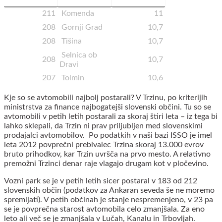
211
Komenda
11
208
Gornji Grad
10,7
208
Tišina
10,7
Selnica ob
208
10,7
Dravi
207
Tolmin
10,6
Kje so se avtomobili najbolj postarali? V Trzinu, po kriterijih
ministrstva za finance najbogatejši slovenski občini. Tu so se
avtomobili v petih letih postarali za skoraj štiri leta – iz tega bi
lahko sklepali, da Trzin ni prav priljubljen med slovenskimi
prodajalci avtomobilov. Po podatkih v naši bazi ISSO je imel
leta 2012 povprečni prebivalec Trzina skoraj 13.000 evrov
bruto prihodkov, kar Trzin uvršča na prvo mesto. A relativno
premožni Trzinci denar raje vlagajo drugam kot v pločevino.
Vozni park se je v petih letih sicer postaral v 183 od 212
slovenskih občin (podatkov za Ankaran seveda še ne moremo
spremljati). V petih občinah je stanje nespremenjeno, v 23 pa
se je povprečna starost avtomobila celo zmanjšala. Za eno
leto ali več se je zmanjšala v Lučah, Kanalu in Trbovljah.