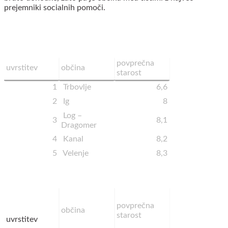
prejemniki socialnih pomoči.
povprečna
uvrstitev
občina
starost
1
Trbovlje
6,6
2
Ig
8
Log –
3
8,1
Dragomer
4
Kanal
8,2
5
Velenje
8,3
povprečna
občina
starost
uvrstitev