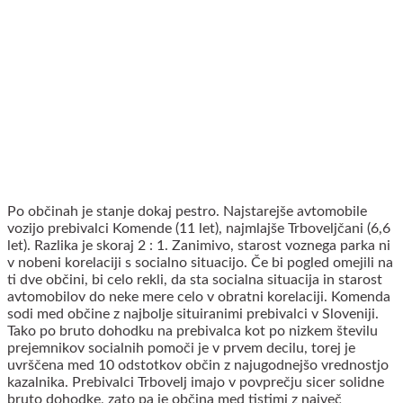
Po občinah je stanje dokaj pestro. Najstarejše avtomobile
vozijo prebivalci Komende (11 let), najmlajše Trboveljčani (6,6
let). Razlika je skoraj 2 : 1. Zanimivo, starost voznega parka ni
v nobeni korelaciji s socialno situacijo. Če bi pogled omejili na
ti dve občini, bi celo rekli, da sta socialna situacija in starost
avtomobilov do neke mere celo v obratni korelaciji. Komenda
sodi med občine z najbolje situiranimi prebivalci v Sloveniji.
Tako po bruto dohodku na prebivalca kot po nizkem številu
prejemnikov socialnih pomoči je v prvem decilu, torej je
uvrščena med 10 odstotkov občin z najugodnejšo vrednostjo
kazalnika. Prebivalci Trbovelj imajo v povprečju sicer solidne
bruto dohodke, zato pa je občina med tistimi z največ