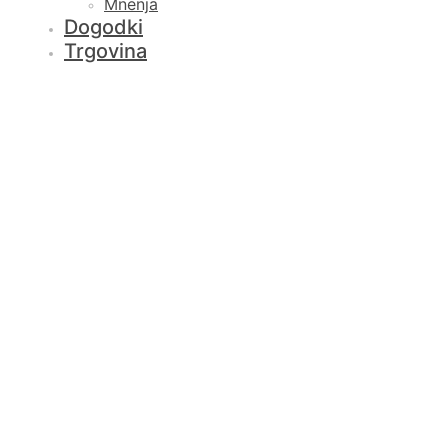
Mnenja
Dogodki
Trgovina