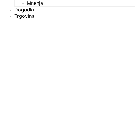
Mnenja
Dogodki
Trgovina