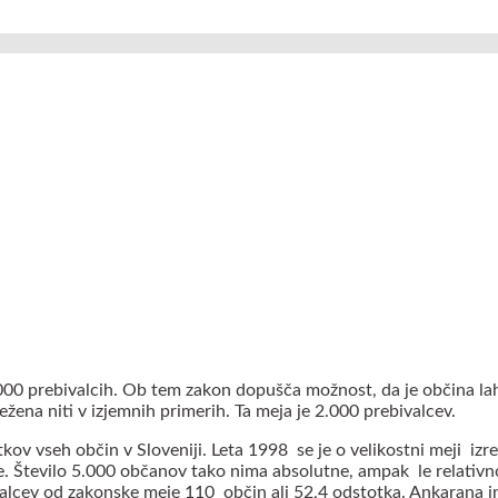
000 prebivalcih. Ob tem zakon dopušča možnost, da je občina lah
sežena niti v izjemnih primerih. Ta meja je 2.000 prebivalcev.
ov vseh občin v Sloveniji. Leta 1998 se je o velikostni meji izre
ave. Število 5.000 občanov tako nima absolutne, ampak le relativ
alcev od zakonske meje 110 občin ali 52,4 odstotka. Ankarana in