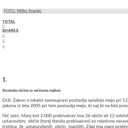
FOTO: Miško Kranjec
TOTAL
0
SHARES
0
0
0
1.
Slovenske občine so večinoma majhne.
Drži. Zakon o lokalni samoupravi postavlja spodnjo mejo pri 5.
zakona iz leta 2005 pri tem postavlja mejo, ki naj bi ne bila pre
Nič zato. Manj kot 2.000 prebivalcev ima 26 občin ali 12 odstotk
ustanovitev občin (torej število prebivalcev) so relativne nar
tretjina že ustanovljenih občin manjših. Zdaj ima manj prebiv