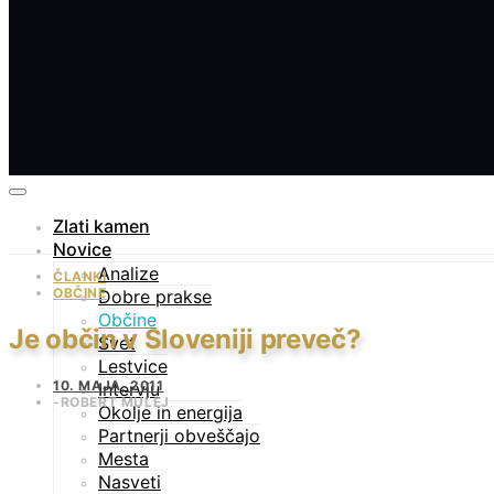
Zlati kamen
Novice
Analize
ČLANKI
OBČINE
Dobre prakse
Občine
Je občin v Sloveniji preveč?
Svet
Lestvice
10. MAJA, 2011
Intervju
ROBERT MULEJ
Okolje in energija
Partnerji obveščajo
Mesta
Nasveti