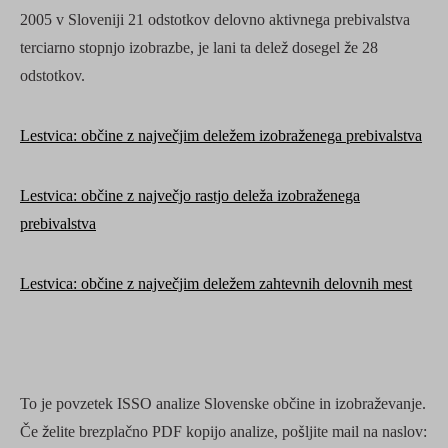
2005 v Sloveniji 21 odstotkov delovno aktivnega prebivalstva
terciarno stopnjo izobrazbe, je lani ta delež dosegel že 28
odstotkov.
Lestvica: občine z največjim deležem izobraženega prebivalstva
Lestvica: občine z največjo rastjo deleža izobraženega
prebivalstva
Lestvica: občine z največjim deležem zahtevnih delovnih mest
To je povzetek ISSO analize Slovenske občine in izobraževanje.
Če želite brezplačno PDF kopijo analize, pošljite mail na naslov: