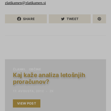
zlatikamen@zlatikamen.si
SHARE
TWEET
ČLANKI
OBČINE
Kaj kaže analiza letošnjih
proračunov?
17. AVGUSTA, 2012
ZK
VIEW POST