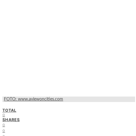
FOTO: www.aviewoncities.com
TOTAL
0
SHARES
0
0