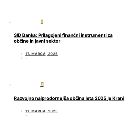
2
SID Banka: Prilagojeni finančni instrumenti za
občine in javni sektor
17. MARCA, 2025
3
Razvojno najprodornejša občina leta 2025 je Kranj
11. MARCA, 2025