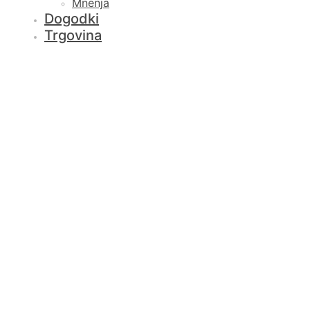
Mnenja
Dogodki
Trgovina