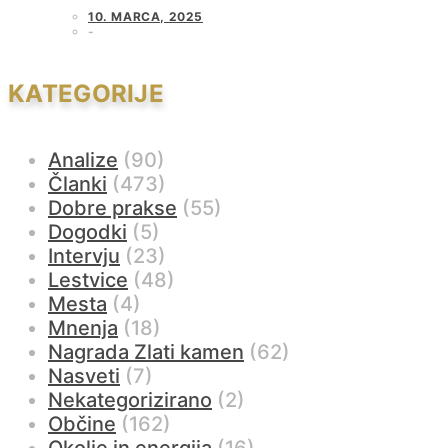
10. MARCA, 2025
KATEGORIJE
Analize
(90)
Članki
(473)
Dobre prakse
(55)
Dogodki
(5)
Intervju
(23)
Lestvice
(48)
Mesta
(4)
Mnenja
(18)
Nagrada Zlati kamen
(62)
Nasveti
(7)
Nekategorizirano
(2)
Občine
(162)