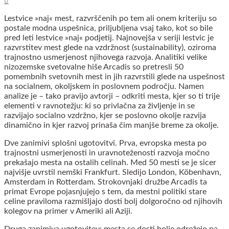
0
Lestvice »naj« mest, razvrščenih po tem ali onem kriteriju so
postale modna uspešnica, priljubljena vsaj tako, kot so bile
pred leti lestvice »naj« podjetij. Najnovejša v seriji lestvic je
razvrstitev mest glede na vzdržnost (sustainability), oziroma
trajnostno usmerjenost njihovega razvoja. Analitiki velike
nizozemske svetovalne hiše Arcadis so pretresli 50
pomembnih svetovnih mest in jih razvrstili glede na uspešnost
na socialnem, okoljskem in poslovnem področju. Namen
analize je – tako pravijo avtorji – odkriti mesta, kjer so ti trije
elementi v ravnotežju: ki so privlačna za življenje in se
razvijajo socialno vzdržno, kjer se poslovno okolje razvija
dinamično in kjer razvoj prinaša čim manjše breme za okolje.
Dve zanimivi splošni ugotovitvi. Prva, evropska mesta po
trajnostni usmerjenosti in uravnoteženosti razvoja močno
prekašajo mesta na ostalih celinah. Med 50 mesti se je sicer
najvišje uvrstil nemški Frankfurt. Sledijo London, Köbenhavn,
Amsterdam in Rotterdam. Strokovnjaki družbe Arcadis ta
primat Evrope pojasnjujejo s tem, da mestni politiki stare
celine praviloma razmišljajo dosti bolj dolgoročno od njihovih
kolegov na primer v Ameriki ali Aziji.