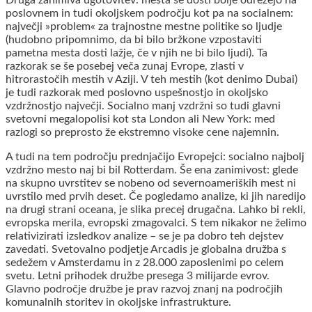
Druga zanimiva ugotovitev: mesta se dosti bolje odrežejo na
poslovnem in tudi okoljskem področju kot pa na socialnem:
največji »problem« za trajnostne mestne politike so ljudje
(hudobno pripomnimo, da bi bilo bržkone vzpostaviti
pametna mesta dosti lažje, če v njih ne bi bilo ljudi). Ta
razkorak se še posebej veča zunaj Evrope, zlasti v
hitrorastočih mestih v Aziji. V teh mestih (kot denimo Dubai)
je tudi razkorak med poslovno uspešnostjo in okoljsko
vzdržnostjo največji. Socialno manj vzdržni so tudi glavni
svetovni megalopolisi kot sta London ali New York: med
razlogi so preprosto že ekstremno visoke cene najemnin.
A tudi na tem področju prednjačijo Evropejci: socialno najbolj
vzdržno mesto naj bi bil Rotterdam. Še ena zanimivost: glede
na skupno uvrstitev se nobeno od severnoameriških mest ni
uvrstilo med prvih deset. Če pogledamo analize, ki jih naredijo
na drugi strani oceana, je slika precej drugačna. Lahko bi rekli,
evropska merila, evropski zmagovalci. S tem nikakor ne želimo
relativizirati izsledkov analize – se je pa dobro teh dejstev
zavedati. Svetovalno podjetje Arcadis je globalna družba s
sedežem v Amsterdamu in z 28.000 zaposlenimi po celem
svetu. Letni prihodek družbe presega 3 milijarde evrov.
Glavno področje družbe je prav razvoj znanj na področjih
komunalnih storitev in okoljske infrastrukture.