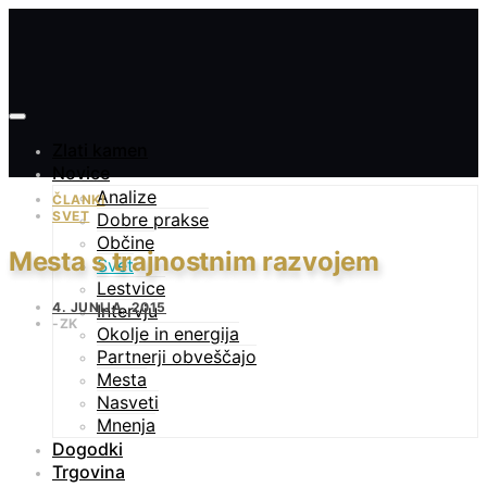
Zlati kamen
Novice
Analize
ČLANKI
SVET
Dobre prakse
Občine
Mesta s trajnostnim razvojem
Svet
Lestvice
4. JUNIJA, 2015
Intervju
ZK
Okolje in energija
Partnerji obveščajo
Mesta
Nasveti
Mnenja
Dogodki
Trgovina