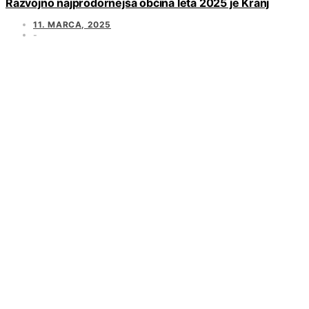
Razvojno najprodornejša občina leta 2025 je Kranj
11. MARCA, 2025