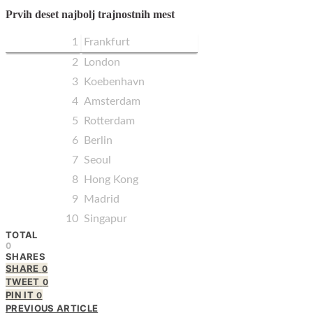
Prvih deset najbolj trajnostnih mest
1
Frankfurt
2
London
3
Koebenhavn
4
Amsterdam
5
Rotterdam
6
Berlin
7
Seoul
8
Hong Kong
9
Madrid
10
Singapur
TOTAL
0
SHARES
SHARE
0
TWEET
0
PIN IT
0
PREVIOUS ARTICLE