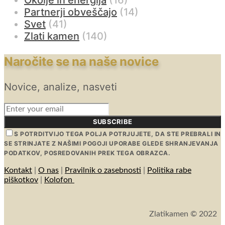
Okolje in energija
(16)
Partnerji obveščajo
(14)
Svet
(41)
Zlati kamen
(140)
Naročite se na naše novice
Novice, analize, nasveti
SUBSCRIBE
S POTRDITVIJO TEGA POLJA POTRJUJETE, DA STE PREBRALI IN
SE STRINJATE Z NAŠIMI POGOJI UPORABE GLEDE SHRANJEVANJA
PODATKOV, POSREDOVANIH PREK TEGA OBRAZCA.
Kontakt
|
O nas
|
Pravilnik o zasebnosti
|
Politika rabe
piškotkov
|
Kolofon
Zlatikamen © 2022