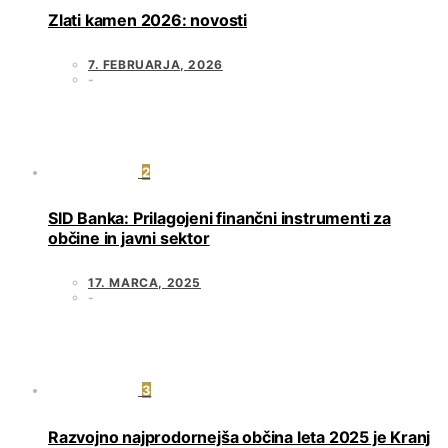
Zlati kamen 2026: novosti
7. FEBRUARJA, 2026
2
SID Banka: Prilagojeni finančni instrumenti za
občine in javni sektor
17. MARCA, 2025
3
Razvojno najprodornejša občina leta 2025 je Kranj