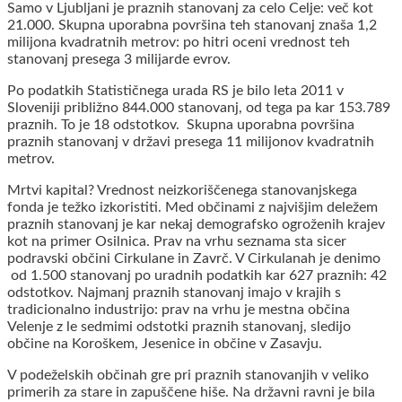
Samo v Ljubljani je praznih stanovanj za celo Celje: več kot
21.000. Skupna uporabna površina teh stanovanj znaša 1,2
milijona kvadratnih metrov: po hitri oceni vrednost teh
stanovanj presega 3 milijarde evrov.
Po podatkih Statističnega urada RS je bilo leta 2011 v
Sloveniji približno 844.000 stanovanj, od tega pa kar 153.789
praznih. To je 18 odstotkov. Skupna uporabna površina
praznih stanovanj v državi presega 11 milijonov kvadratnih
metrov.
Mrtvi kapital? Vrednost neizkoriščenega stanovanjskega
fonda je težko izkoristiti. Med občinami z najvišjim deležem
praznih stanovanj je kar nekaj demografsko ogroženih krajev
kot na primer Osilnica. Prav na vrhu seznama sta sicer
podravski občini Cirkulane in Zavrč. V Cirkulanah je denimo
od 1.500 stanovanj po uradnih podatkih kar 627 praznih: 42
odstotkov. Najmanj praznih stanovanj imajo v krajih s
tradicionalno industrijo: prav na vrhu je mestna občina
Velenje z le sedmimi odstotki praznih stanovanj, sledijo
občine na Koroškem, Jesenice in občine v Zasavju.
V podeželskih občinah gre pri praznih stanovanjih v veliko
primerih za stare in zapuščene hiše. Na državni ravni je bila