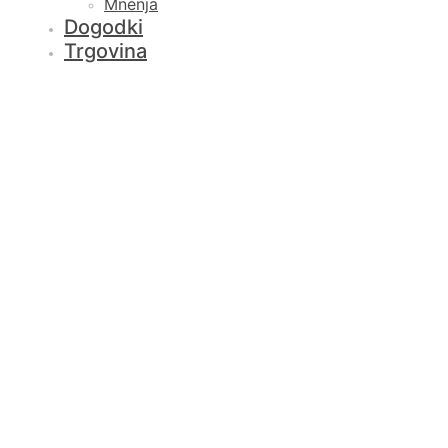
Mnenja
Dogodki
Trgovina