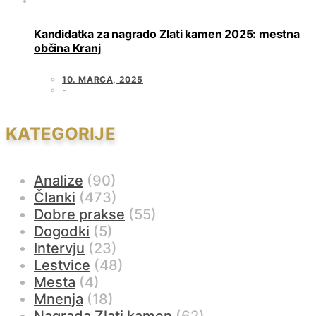
Kandidatka za nagrado Zlati kamen 2025: mestna
občina Kranj
10. MARCA, 2025
KATEGORIJE
Analize
(90)
Članki
(473)
Dobre prakse
(55)
Dogodki
(5)
Intervju
(23)
Lestvice
(48)
Mesta
(4)
Mnenja
(18)
Nagrada Zlati kamen
(62)