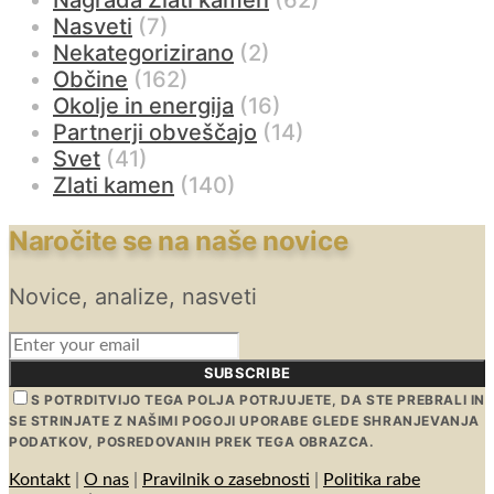
Nasveti
(7)
Nekategorizirano
(2)
Občine
(162)
Okolje in energija
(16)
Partnerji obveščajo
(14)
Svet
(41)
Zlati kamen
(140)
Naročite se na naše novice
Novice, analize, nasveti
SUBSCRIBE
S POTRDITVIJO TEGA POLJA POTRJUJETE, DA STE PREBRALI IN
SE STRINJATE Z NAŠIMI POGOJI UPORABE GLEDE SHRANJEVANJA
PODATKOV, POSREDOVANIH PREK TEGA OBRAZCA.
Kontakt
|
O nas
|
Pravilnik o zasebnosti
|
Politika rabe