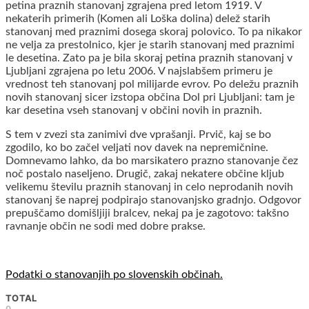
petina praznih stanovanj zgrajena pred letom 1919. V
nekaterih primerih (Komen ali Loška dolina) delež starih
stanovanj med praznimi dosega skoraj polovico. To pa nikakor
ne velja za prestolnico, kjer je starih stanovanj med praznimi
le desetina. Zato pa je bila skoraj petina praznih stanovanj v
Ljubljani zgrajena po letu 2006. V najslabšem primeru je
vrednost teh stanovanj pol milijarde evrov. Po deležu praznih
novih stanovanj sicer izstopa občina Dol pri Ljubljani: tam je
kar desetina vseh stanovanj v občini novih in praznih.
S tem v zvezi sta zanimivi dve vprašanji. Prvič, kaj se bo
zgodilo, ko bo začel veljati nov davek na nepremičnine.
Domnevamo lahko, da bo marsikatero prazno stanovanje čez
noč postalo naseljeno. Drugič, zakaj nekatere občine kljub
velikemu številu praznih stanovanj in celo neprodanih novih
stanovanj še naprej podpirajo stanovanjsko gradnjo. Odgovor
prepuščamo domišljiji bralcev, nekaj pa je zagotovo: takšno
ravnanje občin ne sodi med dobre prakse.
Podatki o stanovanjih po slovenskih občinah.
TOTAL
0