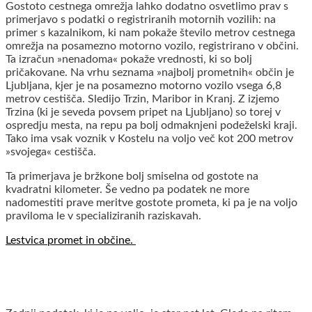
Gostoto cestnega omrežja lahko dodatno osvetlimo prav s
primerjavo s podatki o registriranih motornih vozilih: na
primer s kazalnikom, ki nam pokaže število metrov cestnega
omrežja na posamezno motorno vozilo, registrirano v občini.
Ta izračun »nenadoma« pokaže vrednosti, ki so bolj
pričakovane. Na vrhu seznama »najbolj prometnih« občin je
Ljubljana, kjer je na posamezno motorno vozilo vsega 6,8
metrov cestišča. Sledijo Trzin, Maribor in Kranj. Z izjemo
Trzina (ki je seveda povsem pripet na Ljubljano) so torej v
ospredju mesta, na repu pa bolj odmaknjeni podeželski kraji.
Tako ima vsak voznik v Kostelu na voljo več kot 200 metrov
»svojega« cestišča.
Ta primerjava je bržkone bolj smiselna od gostote na
kvadratni kilometer. Še vedno pa podatek ne more
nadomestiti prave meritve gostote prometa, ki pa je na voljo
praviloma le v specializiranih raziskavah.
Lestvica promet in občine.