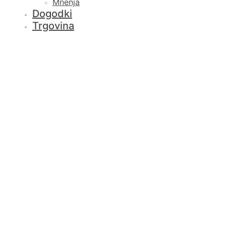
Mnenja
Dogodki
Trgovina