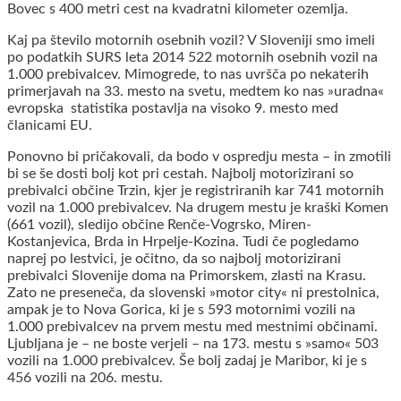
Bovec s 400 metri cest na kvadratni kilometer ozemlja.
Kaj pa število motornih osebnih vozil? V Sloveniji smo imeli
po podatkih SURS leta 2014 522 motornih osebnih vozil na
1.000 prebivalcev. Mimogrede, to nas uvršča po nekaterih
primerjavah na 33. mesto na svetu, medtem ko nas »uradna«
evropska statistika postavlja na visoko 9. mesto med
članicami EU.
Ponovno bi pričakovali, da bodo v ospredju mesta – in zmotili
bi se še dosti bolj kot pri cestah. Najbolj motorizirani so
prebivalci občine Trzin, kjer je registriranih kar 741 motornih
vozil na 1.000 prebivalcev. Na drugem mestu je kraški Komen
(661 vozil), sledijo občine Renče-Vogrsko, Miren-
Kostanjevica, Brda in Hrpelje-Kozina. Tudi če pogledamo
naprej po lestvici, je očitno, da so najbolj motorizirani
prebivalci Slovenije doma na Primorskem, zlasti na Krasu.
Zato ne preseneča, da slovenski »motor city« ni prestolnica,
ampak je to Nova Gorica, ki je s 593 motornimi vozili na
1.000 prebivalcev na prvem mestu med mestnimi občinami.
Ljubljana je – ne boste verjeli – na 173. mestu s »samo« 503
vozili na 1.000 prebivalcev. Še bolj zadaj je Maribor, ki je s
456 vozili na 206. mestu.