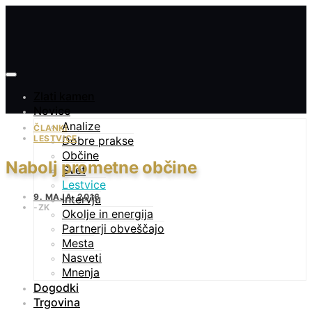
Zlati kamen
Novice
Analize
ČLANKI
LESTVICE
Dobre prakse
Občine
Nabolj prometne občine
Svet
Lestvice
9. MAJA, 2016
Intervju
ZK
Okolje in energija
Partnerji obveščajo
Mesta
Nasveti
Mnenja
Dogodki
Trgovina