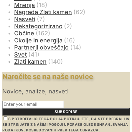
Mnenja
(18)
Nagrada Zlati kamen
(62)
Nasveti
(7)
Nekategorizirano
(2)
Občine
(162)
Okolje in energija
(16)
Partnerji obveščajo
(14)
Svet
(41)
Zlati kamen
(140)
Naročite se na naše novice
Novice, analize, nasveti
SUBSCRIBE
S POTRDITVIJO TEGA POLJA POTRJUJETE, DA STE PREBRALI IN
SE STRINJATE Z NAŠIMI POGOJI UPORABE GLEDE SHRANJEVANJA
PODATKOV, POSREDOVANIH PREK TEGA OBRAZCA.