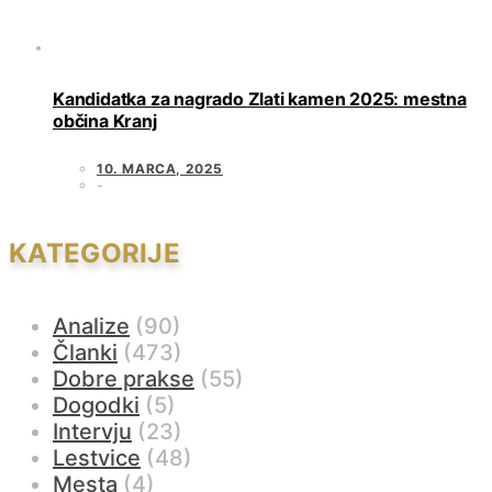
Kandidatka za nagrado Zlati kamen 2025: mestna
občina Kranj
10. MARCA, 2025
KATEGORIJE
Analize
(90)
Članki
(473)
Dobre prakse
(55)
Dogodki
(5)
Intervju
(23)
Lestvice
(48)
Mesta
(4)