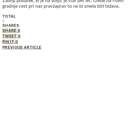
Zadnji podatek, ki je na voljo, je star pet let. Glede na ritem
gradnje cest pri nas pravzaprav to ne bi smela biti težava.
TOTAL
0
SHARES
SHARE
0
TWEET
0
PIN IT
0
PREVIOUS ARTICLE