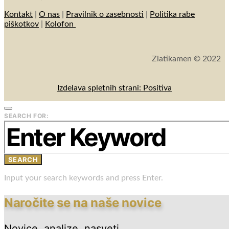
Kontakt
|
O nas
|
Pravilnik o zasebnosti
|
Politika rabe
piškotkov
|
Kolofon
Zlatikamen © 2022
Izdelava spletnih strani: Positiva
SEARCH FOR:
SEARCH
Input your search keywords and press Enter.
Naročite se na naše novice
Novice, analize, nasveti