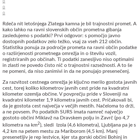
0
0
0
Rdeča nit letošnjega Zlatega kamna je bil trajnostni promet. A
kako lahko na ravni slovenskih občin prometna gibanja
zasledujemo s podatki? Prvi odgovor: s pomočjo javno
dostopnih podatkov zelo težko, vsaj za vseh 212 občin.
Statistika ponuja za področje prometa na ravni občin podatke
o razširjenosti prometnega omrežja in o številu vozil,
registriranih po občinah. Ti podatki zanesljivo niso optimalni
in zlasti ne povedo čisto nič o trajnostni razsežnosti. A to še
ne pomeni, da niso zanimivi in da ne ponujajo presenečenj.
Za razvitost cestnega omrežja je ključno merilo gostota javnih
cest, torej koliko kilometrov javnih cest pride na kvadratni
kilometer ozemlja občine. V povprečju pride v Sloveniji na
kvadratni kilometer 1,9 kilometra javnih cest. Pričakovali bi,
da je gostota cest največja v večjih mestih. Načeloma to drži,
a ne povsem. Po podatkih SURS imata namreč največjo
gostoto občini Miklavž na Dravskem polju in Zavrč (po 4,7
2
kilometra na km
), sledi Izola (4,6 kilometra), Ljubljana pa je s
4,2 km na petem mestu za Mariborom (4,5 km). Manj
presenetljiv je rep lestvice, kjer sta gorski občini Bohinj in