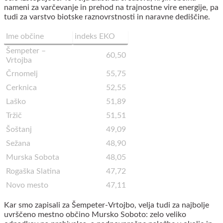
nameni za varčevanje in prehod na trajnostne vire energije, pa
tudi za varstvo biotske raznovrstnosti in naravne dediščine.
Ime občine
indeks EKO
Šempeter –
60,50
Vrtojba
Črnomelj
55,75
Cerknica
52,55
Laško
51,89
Tržič
51,51
Šoštanj
49,09
Sežana
48,90
Murska Sobota
48,05
Rogaška Slatina
47,72
Novo mesto
47,11
Kar smo zapisali za Šempeter-Vrtojbo, velja tudi za najbolje
uvrščeno mestno občino Mursko Soboto: zelo veliko