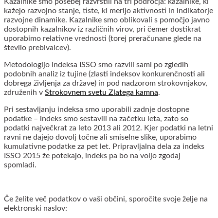
Kazalnike smo posebej razvrstili na tri področja: kazalnike, ki
kažejo razvojno stanje, tiste, ki merijo aktivnosti in indikatorje
razvojne dinamike. Kazalnike smo oblikovali s pomočjo javno
dostopnih kazalnikov iz različnih virov, pri čemer dostikrat
uporabimo relativne vrednosti (torej preračunane glede na
število prebivalcev).
Metodologijo indeksa ISSO smo razvili sami po zgledih
podobnih analiz iz tujine (zlasti indeksov konkurenčnosti ali
dobrega življenja za države) in pod nadzorom strokovnjakov,
združenih v
Strokovnem svetu Zlatega kamna
.
Pri sestavljanju indeksa smo uporabili zadnje dostopne
podatke – indeks smo sestavili na začetku leta, zato so
podatki največkrat za leto 2013 ali 2012. Kjer podatki na letni
ravni ne dajejo dovolj točne ali smiselne slike, uporabimo
kumulativne podatke za pet let. Pripravljalna dela za indeks
ISSO 2015 že potekajo, indeks pa bo na voljo zgodaj
spomladi.
Če želite več podatkov o vaši občini, sporočite svoje želje na
elektronski naslov: