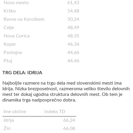
Novo mesto
61,43
Krško
54,48
Ravne na Koroškem
50,24
Celje
48,49
Nova Gorica
48,35
Koper
46,34
Postojna
44,66
Ptuj
44,46
TRG DELA: IDRIJA
Najboljše razmere na trgu dela med slovenskimi mesti ima
Idrija. Nizka brezposelnost, razmeroma veliko število delovnih
mest ter dokaj ugodna struktura delovnih mest. Ob tem je
dinamika trga nadpovprečno dobra.
Ime občine
indeks TD
Idrija
66,24
Žiri
66,08