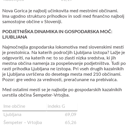
Nova Gorica je najbolj učinkovita med mestnimi občinami.
Ima ugodno strukturo prihodkov in sodi med finančno najbolj
samostojne občine v Sloveniji.
PODJETNIŠKA DINAMIKA IN GOSPODARSKA MOČ:
LJUBLJANA
Najmočnejša gospodarska lokomotiva med slovenskimi mesti
je prestolnica. Na katerih področjih Ljubljana izstopa? Lažje je
odgovoriti, na katerih ne: to so zlasti nizka sredstva, ki jih
mestna občina namenja za pospeševanje podjetništva. Tudi po
rasti prihodka Ljubljana ne izstopa. Pri vseh drugih kazalnikih
je Ljubljana uvrščena do desetega mesta med 210 občinami.
Pozor: gre vedno za vrednosti, preračunane na prebivalca.
Med ostalimi mesti se je najbolje po gospodarskih kazalnikih
uvrstila občina Šempeter-Vrtojba.
Ime občine
indeks G
Ljubljana
69,09
Šempeter – Vrtojba
65,26