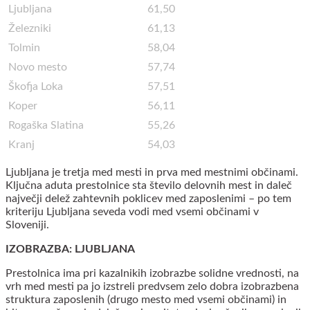
Ljubljana
61,50
Železniki
61,13
Tolmin
58,04
Novo mesto
57,74
Škofja Loka
57,51
Koper
56,11
Rogaška Slatina
55,26
Kranj
54,03
Ljubljana je tretja med mesti in prva med mestnimi občinami.
Ključna aduta prestolnice sta število delovnih mest in daleč
največji delež zahtevnih poklicev med zaposlenimi – po tem
kriteriju Ljubljana seveda vodi med vsemi občinami v
Sloveniji.
IZOBRAZBA: LJUBLJANA
Prestolnica ima pri kazalnikih izobrazbe solidne vrednosti, na
vrh med mesti pa jo izstreli predvsem zelo dobra izobrazbena
struktura zaposlenih (drugo mesto med vsemi občinami) in