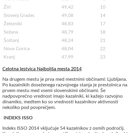
Žiri
49,42
10
Slovenj Gradec
49,08
14
Železniki
48,83
17
Sežana
48,79
18
Šoštanj
48,24
21
Nova Gorica
48,04
22
Kranj
47,99
23
Celotna lestvica Najboljša mesta 2014
Na drugem mestu je prva med mestnimi občinami: Ljubljana.
Po kazalnikih doseženega razvojnega stanja je prestolnica na
prvem mestu med vsemi slovenskimi občinami. Še
nadpovprečno vrednost imajo kazalniki, ki kažejo razvojno
dinamiko, medtem ko so vrednosti kazalnikov aktivnosti
nekoliko pod povprečjem.
INDEKS ISSO
Indeks ISSO 2014 vključuje 54 kazalnikov z osmih področij.