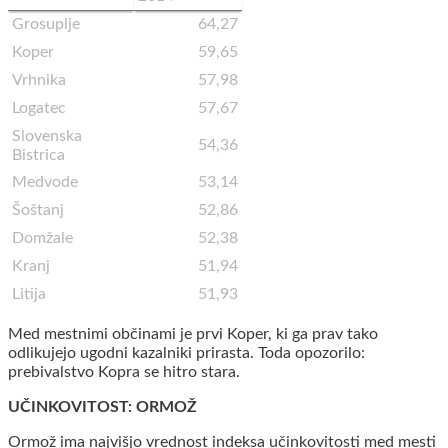
Grosuplje
64,27
Koper
59,65
Vrhnika
57,98
Logatec
57,67
Slovenska
54,36
Bistrica
Medvode
53,14
Šoštanj
52,86
Domžale
52,38
Kranj
51,94
Litija
51,93
Med mestnimi občinami je prvi Koper, ki ga prav tako
odlikujejo ugodni kazalniki prirasta. Toda opozorilo:
prebivalstvo Kopra se hitro stara.
UČINKOVITOST: ORMOŽ
Ormož ima najvišjo vrednost indeksa učinkovitosti med mesti