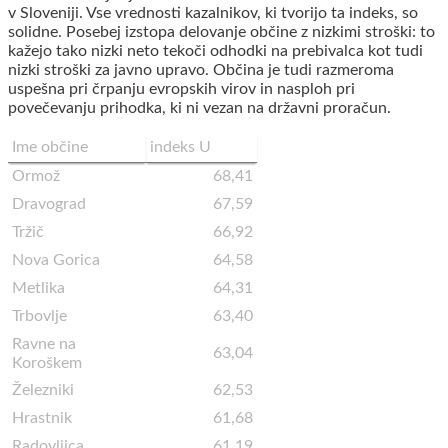
v Sloveniji. Vse vrednosti kazalnikov, ki tvorijo ta indeks, so
solidne. Posebej izstopa delovanje občine z nizkimi stroški: to
kažejo tako nizki neto tekoči odhodki na prebivalca kot tudi
nizki stroški za javno upravo. Občina je tudi razmeroma
uspešna pri črpanju evropskih virov in nasploh pri
povečevanju prihodka, ki ni vezan na državni proračun.
Ime občine
indeks U
Ormož
68,41
Dravograd
67,59
Tržič
66,92
Nova Gorica
64,58
Metlika
64,31
Trbovlje
63,40
Ravne na
63,04
Koroškem
Železniki
62,53
Hrastnik
61,68
Radovljica
61,19