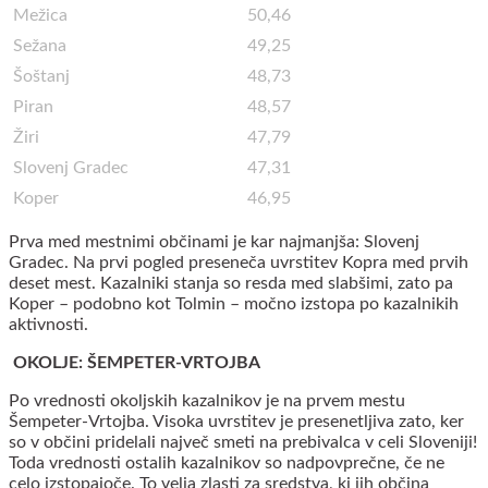
Mežica
50,46
Sežana
49,25
Šoštanj
48,73
Piran
48,57
Žiri
47,79
Slovenj Gradec
47,31
Koper
46,95
Prva med mestnimi občinami je kar najmanjša: Slovenj
Gradec. Na prvi pogled preseneča uvrstitev Kopra med prvih
deset mest. Kazalniki stanja so resda med slabšimi, zato pa
Koper – podobno kot Tolmin – močno izstopa po kazalnikih
aktivnosti.
OKOLJE: ŠEMPETER-VRTOJBA
Po vrednosti okoljskih kazalnikov je na prvem mestu
Šempeter-Vrtojba. Visoka uvrstitev je presenetljiva zato, ker
so v občini pridelali največ smeti na prebivalca v celi Sloveniji!
Toda vrednosti ostalih kazalnikov so nadpovprečne, če ne
celo izstopajoče. To velja zlasti za sredstva, ki jih občina