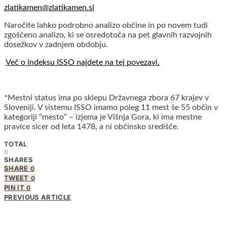
zlatikamen@zlatikamen.si
Naročite lahko podrobno analizo občine in po novem tudi
zgoščeno analizo, ki se osredotoča na pet glavnih razvojnih
dosežkov v zadnjem obdobju.
Več o indeksu ISSO najdete na tej povezavi.
*Mestni status ima po sklepu Državnega zbora 67 krajev v
Sloveniji. V sistemu ISSO imamo poleg 11 mest še 55 občin v
kategoriji “mesto” – izjema je Višnja Gora, ki ima mestne
pravice sicer od leta 1478, a ni občinsko središče.
TOTAL
0
SHARES
SHARE
0
TWEET
0
PIN IT
0
PREVIOUS ARTICLE