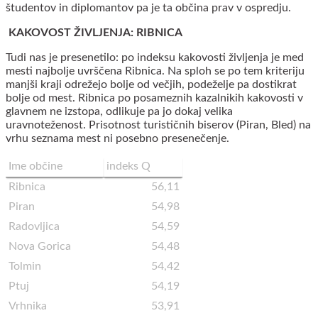
študentov in diplomantov pa je ta občina prav v ospredju.
KAKOVOST ŽIVLJENJA: RIBNICA
Tudi nas je presenetilo: po indeksu kakovosti življenja je med
mesti najbolje uvrščena Ribnica. Na sploh se po tem kriteriju
manjši kraji odrežejo bolje od večjih, podeželje pa dostikrat
bolje od mest. Ribnica po posameznih kazalnikih kakovosti v
glavnem ne izstopa, odlikuje pa jo dokaj velika
uravnoteženost. Prisotnost turističnih biserov (Piran, Bled) na
vrhu seznama mest ni posebno presenečenje.
Ime občine
indeks Q
Ribnica
56,11
Piran
54,98
Radovljica
54,59
Nova Gorica
54,48
Tolmin
54,42
Ptuj
54,19
Vrhnika
53,91