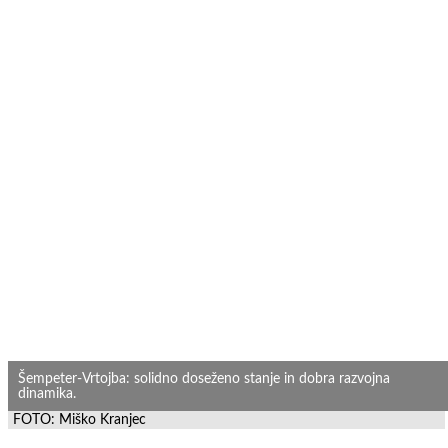
Šempeter-Vrtojba: solidno doseženo stanje in dobra razvojna
dinamika.
FOTO: Miško Kranjec