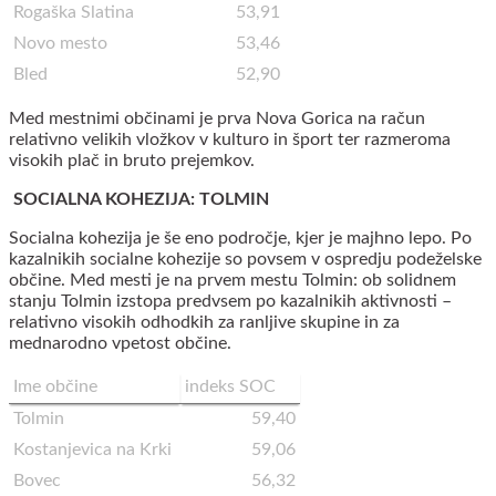
Rogaška Slatina
53,91
Novo mesto
53,46
Bled
52,90
Med mestnimi občinami je prva Nova Gorica na račun
relativno velikih vložkov v kulturo in šport ter razmeroma
visokih plač in bruto prejemkov.
SOCIALNA KOHEZIJA: TOLMIN
Socialna kohezija je še eno področje, kjer je majhno lepo. Po
kazalnikih socialne kohezije so povsem v ospredju podeželske
občine. Med mesti je na prvem mestu Tolmin: ob solidnem
stanju Tolmin izstopa predvsem po kazalnikih aktivnosti –
relativno visokih odhodkih za ranljive skupine in za
mednarodno vpetost občine.
Ime občine
indeks SOC
Tolmin
59,40
Kostanjevica na Krki
59,06
Bovec
56,32