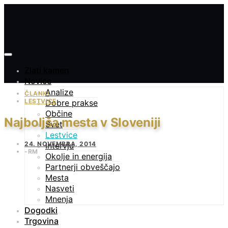
Zlati kamen
Novice
Analize
ČLANKI
LESTVICE
Dobre prakse
Občine
Najboljša mesta v Sloveniji
Svet
Lestvice
24. NOVEMBRA, 2014
Intervju
RM
Okolje in energija
Partnerji obveščajo
Mesta
Nasveti
Mnenja
Dogodki
Trgovina