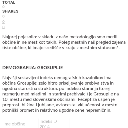
TOTAL
0
SHARES
0
0
0
Najprej pojasnilo: v skladu z našo metodologijo smo merili
občine in ne mest kot takih. Poleg mestnih naš pregled zajema
tiste občine, ki imajo središče v kraju z mestnim statusom*.
DEMOGRAFIJA: GROSUPLJE
Najvišji sestavljeni indeks demografskih kazalnikov ima
občina Grosuplje: zelo hitro priseljevanje prebivalstva in
ugodna starostna struktura: po indeksu staranja (torej
razmerju med mladimi in starimi prebivalci) je Grosuplje na
10. mestu med slovenskimi občinami. Recept za uspeh je
preprost: bližina Ljubljane, avtocesta, vključenost v mestni
potniški promet in relativno ugodne cene nepremičnin.
Indeks D
Ime občine
2014