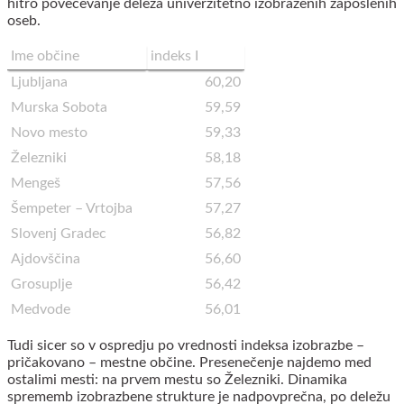
hitro povečevanje deleža univerzitetno izobraženih zaposlenih
oseb.
Ime občine
indeks I
Ljubljana
60,20
Murska Sobota
59,59
Novo mesto
59,33
Železniki
58,18
Mengeš
57,56
Šempeter – Vrtojba
57,27
Slovenj Gradec
56,82
Ajdovščina
56,60
Grosuplje
56,42
Medvode
56,01
Tudi sicer so v ospredju po vrednosti indeksa izobrazbe –
pričakovano – mestne občine. Presenečenje najdemo med
ostalimi mesti: na prvem mestu so Železniki. Dinamika
sprememb izobrazbene strukture je nadpovprečna, po deležu