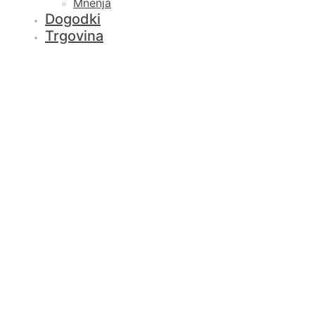
Mnenja
Dogodki
Trgovina