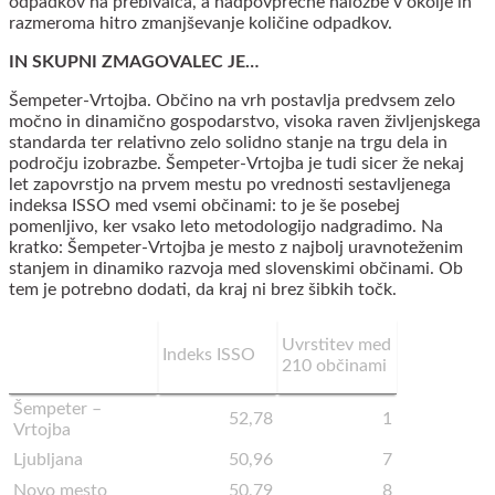
odpadkov na prebivalca, a nadpovprečne naložbe v okolje in
razmeroma hitro zmanjševanje količine odpadkov.
IN SKUPNI ZMAGOVALEC JE…
Šempeter-Vrtojba. Občino na vrh postavlja predvsem zelo
močno in dinamično gospodarstvo, visoka raven življenjskega
standarda ter relativno zelo solidno stanje na trgu dela in
področju izobrazbe. Šempeter-Vrtojba je tudi sicer že nekaj
let zapovrstjo na prvem mestu po vrednosti sestavljenega
indeksa ISSO med vsemi občinami: to je še posebej
pomenljivo, ker vsako leto metodologijo nadgradimo. Na
kratko: Šempeter-Vrtojba je mesto z najbolj uravnoteženim
stanjem in dinamiko razvoja med slovenskimi občinami. Ob
tem je potrebno dodati, da kraj ni brez šibkih točk.
Uvrstitev med
Indeks ISSO
210 občinami
Šempeter –
52,78
1
Vrtojba
Ljubljana
50,96
7
Novo mesto
50,79
8