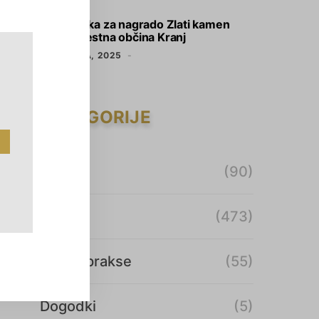
Kandidatka za nagrado Zlati kamen
2025: mestna občina Kranj
10. MARCA, 2025
KATEGORIJE
Analize
(90)
Članki
(473)
Dobre prakse
(55)
Dogodki
(5)