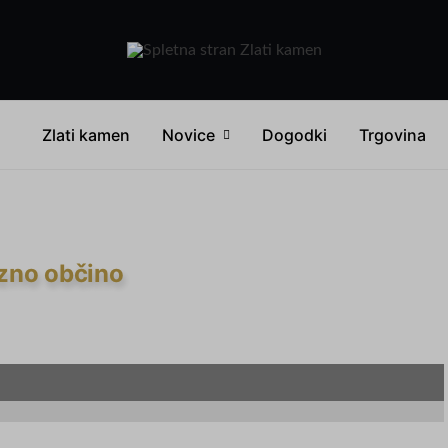
Zlati kamen
Novice
Dogodki
Trgovina
azno občino