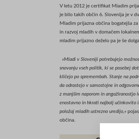
V letu 2012 je certifikat Mladim prij
je bilo takih občin 6. Slovenija je v d
Mladim prijazna občina bogatejša za 1
in razvoj mladih v domačem lokalnem o
mladim prijazno deželo pa je še dolga
»Mladi v Sloveniji potrebujejo možnost 
snovanju vseh politik, ki se posebej dot
kličejo po spremembah. Stanje na podro
da odrastejo v samostojne in odgovorne
z manjšim naporom in angažiranostjo lo
enostavno in hkrati najbolj učinkovito i
položaj mladih ustrezno uredijo,«
pojas
občina.