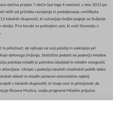
azna občina prejelo 7 občin (od tega 4 mestne), v letu 2013 pa
veh letih od pričetka razvijanja in podeljevanja certifikata
3 lokalnih skupnosti, ki ustvarjajo boljše pogoje za življenje
kolju. Prvi koraki so prehojeni; pot, ki vodi Slovenijo v
.
in priložnost, da vplivajo na svoj položaj in sodelujejo pri
ikajo njihovega življenja. Statistični podatki na področju mladine
čju položaja mladih je potrebno izboljšati in mladim omogočiti,
 državljane. Ukrepe s področja lokalnih mladinskih politik lahko
kalnih oblasti in mladih začnemo sistematično najbolj
zvajati v lokalnih skupnostih, ki imajo moč in pristojnosti, da
njuje Rozana Mužica, vodja programa Mladim prijazna