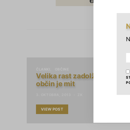
SHARE
N
N
ČLANKI
OBČINE
Velika rast zadolženosti
S
občin je mit
P
3. OKTOBRA, 2013
ZK
VIEW POST