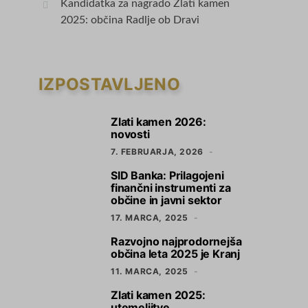
Kandidatka za nagrado Zlati kamen
2025: občina Radlje ob Dravi
IZPOSTAVLJENO
Zlati kamen 2026:
1
novosti
7. FEBRUARJA, 2026
SID Banka: Prilagojeni
2
finančni instrumenti za
občine in javni sektor
17. MARCA, 2025
Razvojno najprodornejša
3
občina leta 2025 je Kranj
11. MARCA, 2025
Zlati kamen 2025:
4
utemeljitve