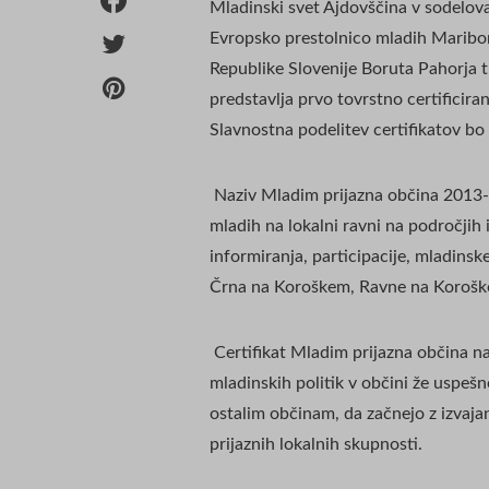
Mladinski svet Ajdovščina v sodelova
Evropsko prestolnico mladih Maribo
Republike Slovenije Boruta Pahorja tu
predstavlja prvo tovrstno certificiranj
Slavnostna podelitev certifikatov b
Naziv Mladim prijazna občina 2013-
mladih na lokalni ravni na področjih 
informiranja, participacije, mladinsk
Črna na Koroškem, Ravne na Koroške
Certifikat Mladim prijazna občina na
mladinskih politik v občini že uspeš
ostalim občinam, da začnejo z izvaja
prijaznih lokalnih skupnosti.