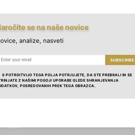
TWEET
aročite se na naše novice
ovice, analize, nasveti
SUBSCRIBE
ČLANKI
OBČINE
S POTRDITVIJO TEGA POLJA POTRJUJETE, DA STE PREBRALI IN SE
Občine, ki uspešno vabijo
TRINJATE Z NAŠIMI POGOJI UPORABE GLEDE SHRANJEVANJA
investitorje
ODATKOV, POSREDOVANIH PREK TEGA OBRAZCA.
23. OKTOBRA, 2013
ZK
VIEW POST