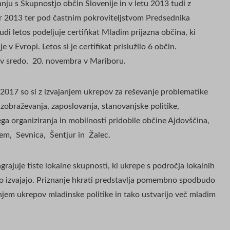
nju s Skupnostjo občin Slovenije in v letu 2013 tudi z
r 2013 ter pod častnim pokroviteljstvom Predsednika
di letos podeljuje certifikat Mladim prijazna občina, ki
e v Evropi. Letos si je certifikat prislužilo 6 občin.
o v sredo, 20. novembra v Mariboru.
2017 so si z izvajanjem ukrepov za reševanje problematike
izobraževanja, zaposlovanja, stanovanjske politike,
ega organiziranja in mobilnosti pridobile občine Ajdovščina,
m, Sevnica, Šentjur in Žalec.
grajuje tiste lokalne skupnosti, ki ukrepe s področja lokalnih
no izvajajo. Priznanje hkrati predstavlja pomembno spodbudo
njem ukrepov mladinske politike in tako ustvarijo več mladim