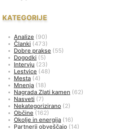
KATEGORIJE
Analize
(90)
Članki
(473)
Dobre prakse
(55)
Dogodki
(5)
Intervju
(23)
Lestvice
(48)
Mesta
(4)
Mnenja
(18)
Nagrada Zlati kamen
(62)
Nasveti
(7)
Nekategorizirano
(2)
Občine
(162)
Okolje in energija
(16)
Partnerji obveščajo
(14)