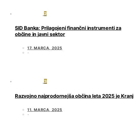
2
SID Banka: Prilagojeni finančni instrumenti za
občine in javni sektor
17. MARCA, 2025
3
Razvojno najprodornejša občina leta 2025 je Kranj
11. MARCA, 2025