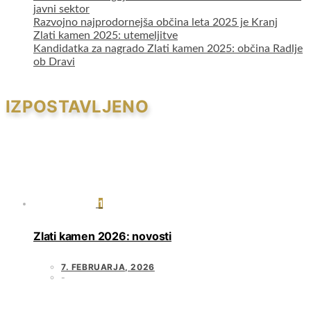
javni sektor
Razvojno najprodornejša občina leta 2025 je Kranj
Zlati kamen 2025: utemeljitve
Kandidatka za nagrado Zlati kamen 2025: občina Radlje
ob Dravi
IZPOSTAVLJENO
1
Zlati kamen 2026: novosti
7. FEBRUARJA, 2026