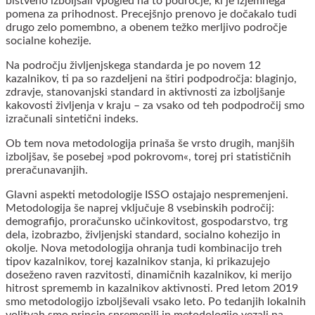
bistveno izboljšali vpogled na to področje, ki je izjemnega
pomena za prihodnost. Precejšnjo prenovo je dočakalo tudi
drugo zelo pomembno, a obenem težko merljivo področje
socialne kohezije.
Na področju življenjskega standarda je po novem 12
kazalnikov, ti pa so razdeljeni na štiri podpodročja: blaginjo,
zdravje, stanovanjski standard in aktivnosti za izboljšanje
kakovosti življenja v kraju – za vsako od teh podpodročij smo
izračunali sintetični indeks.
Ob tem nova metodologija prinaša še vrsto drugih, manjših
izboljšav, še posebej »pod pokrovom«, torej pri statističnih
preračunavanjih.
Glavni aspekti metodologije ISSO ostajajo nespremenjeni.
Metodologija še naprej vključuje 8 vsebinskih področij:
demografijo, proračunsko učinkovitost, gospodarstvo, trg
dela, izobrazbo, življenjski standard, socialno kohezijo in
okolje. Nova metodologija ohranja tudi kombinacijo treh
tipov kazalnikov, torej kazalnikov stanja, ki prikazujejo
doseženo raven razvitosti, dinamičnih kazalnikov, ki merijo
hitrost sprememb in kazalnikov aktivnosti. Pred letom 2019
smo metodologijo izboljševali vsako leto. Po tedanjih lokalnih
volitvah smo princip spremenili in metodologijo vezali na