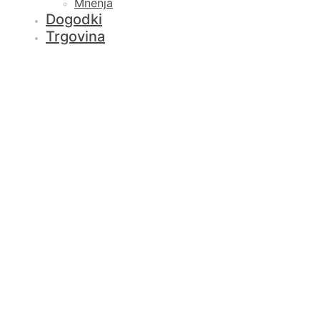
Mnenja
Dogodki
Trgovina