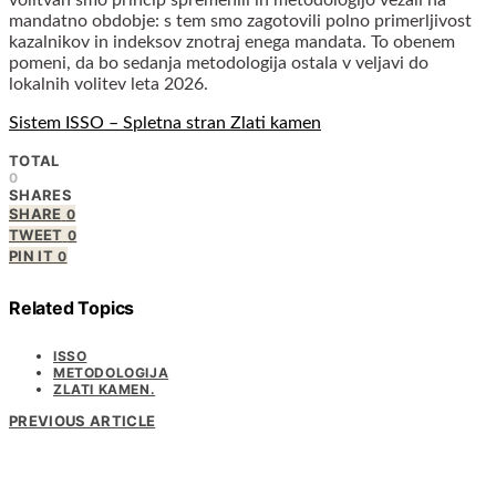
mandatno obdobje: s tem smo zagotovili polno primerljivost
kazalnikov in indeksov znotraj enega mandata. To obenem
pomeni, da bo sedanja metodologija ostala v veljavi do
lokalnih volitev leta 2026.
Sistem ISSO – Spletna stran Zlati kamen
TOTAL
0
SHARES
SHARE
0
TWEET
0
PIN IT
0
Related Topics
ISSO
METODOLOGIJA
ZLATI KAMEN.
PREVIOUS ARTICLE