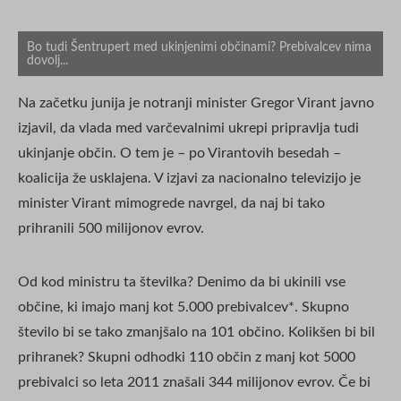
Bo tudi Šentrupert med ukinjenimi občinami? Prebivalcev nima
dovolj...
Na začetku junija je notranji minister Gregor Virant javno
izjavil, da vlada med varčevalnimi ukrepi pripravlja tudi
ukinjanje občin. O tem je – po Virantovih besedah –
koalicija že usklajena. V izjavi za nacionalno televizijo je
minister Virant mimogrede navrgel, da naj bi tako
prihranili 500 milijonov evrov.
Od kod ministru ta številka? Denimo da bi ukinili vse
občine, ki imajo manj kot 5.000 prebivalcev*. Skupno
število bi se tako zmanjšalo na 101 občino. Kolikšen bi bil
prihranek? Skupni odhodki 110 občin z manj kot 5000
prebivalci so leta 2011 znašali 344 milijonov evrov. Če bi