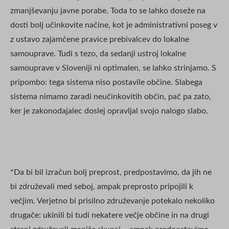
zmanjševanju javne porabe. Toda to se lahko doseže na
dosti bolj učinkovite načine, kot je administrativni poseg v
z ustavo zajamčene pravice prebivalcev do lokalne
samouprave. Tudi s tezo, da sedanji ustroj lokalne
samouprave v Sloveniji ni optimalen, se lahko strinjamo. S
pripombo: tega sistema niso postavile občine. Slabega
sistema nimamo zaradi neučinkovitih občin, pač pa zato,
ker je zakonodajalec doslej opravljal svojo nalogo slabo.
*Da bi bil izračun bolj preprost, predpostavimo, da jih ne
bi združevali med seboj, ampak preprosto pripojili k
večjim. Verjetno bi prisilno združevanje potekalo nekoliko
drugače: ukinili bi tudi nekatere večje občine in na drugi