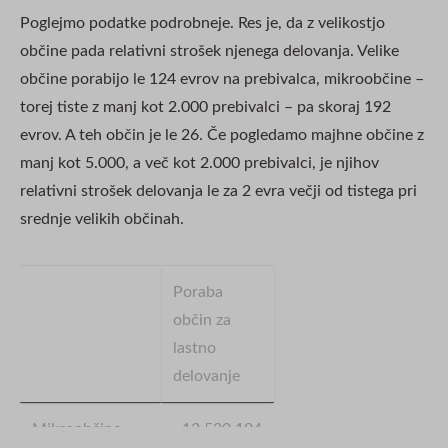
Poglejmo podatke podrobneje. Res je, da z velikostjo
občine pada relativni strošek njenega delovanja. Velike
občine porabijo le 124 evrov na prebivalca, mikroobčine –
torej tiste z manj kot 2.000 prebivalci – pa skoraj 192
evrov. A teh občin je le 26. Če pogledamo majhne občine z
manj kot 5.000, a več kot 2.000 prebivalci, je njihov
relativni strošek delovanja le za 2 evra večji od tistega pri
srednje velikih občinah.
Poraba
občin za
lastno
delovanje
Mikroobčine
13.530.194