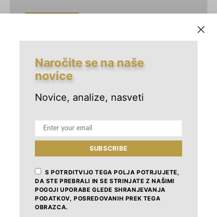
VIEW POST
Naročite se na naše
novice
ČLANKI
SVET
Občine v Evropi
Novice, analize, nasveti
7. JUNIJA, 2013
ZK
VIEW POST
SUBSCRIBE
S POTRDITVIJO TEGA POLJA POTRJUJETE,
DA STE PREBRALI IN SE STRINJATE Z NAŠIMI
YOU MAY ALSO LIKE
POGOJI UPORABE GLEDE SHRANJEVANJA
PODATKOV, POSREDOVANIH PREK TEGA
OBRAZCA.