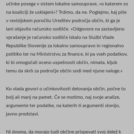
učinke posega v sistem lokalne samouprave, »o katerem so
na koaliciji že usklajeni«? Trdimo, da ne. Poglejmo, kaj piše
v revizijskem poročilu Ureditev področja občin, ki ga je
lani objavilo računsko sodišče. »Odgovore na zastavljeno
vprašanje je računsko sodišče iskalo na Službi Vlade
Republike Slovenije za lokalno samoupravo in regionalno
politiko ter na Ministrstvu za finance, ki pa vseh podatkov,
ki bi omogočali oceno uspešnosti občin, nimata, kljub
temu da skrb za področje občin sodi med njune naloge.«
Ko vlada govori o učinkovitosti delovanja občin, počne to
bolj ali manj na pamet. Če se motimo, naj svoje analize,
argumente ter podatke, na katerih ti argumenti slonijo,
javno predstavi.
Ni dvoma, da morajo tudi občine prispevati svoj delež k