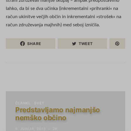
strani združevali manjše skupaj – ampak predpostavimo
lahko, da bi se dva učinka (inkrementalni »prihranki« na
račun ukinitve večjih občin in inkrementalni »strošek« na
račun združevanja majhnih) med seboj izničila.
SHARE
TWEET
ČLANKI
SVET
Predstavljamo najmanjšo
nemško občino
5. JUNIJA, 2013
ZK