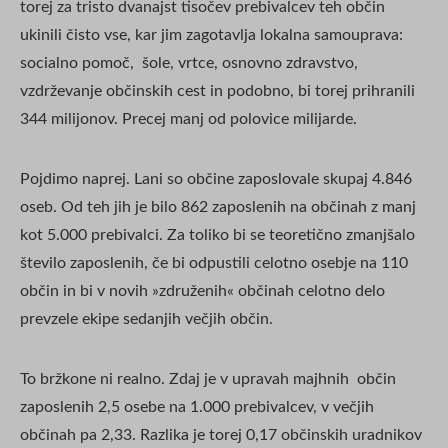
torej za tristo dvanajst tisočev prebivalcev teh občin
ukinili čisto vse, kar jim zagotavlja lokalna samouprava:
socialno pomoč, šole, vrtce, osnovno zdravstvo,
vzdrževanje občinskih cest in podobno, bi torej prihranili
344 milijonov. Precej manj od polovice milijarde.
Pojdimo naprej. Lani so občine zaposlovale skupaj 4.846
oseb. Od teh jih je bilo 862 zaposlenih na občinah z manj
kot 5.000 prebivalci. Za toliko bi se teoretično zmanjšalo
število zaposlenih, če bi odpustili celotno osebje na 110
občin in bi v novih »združenih« občinah celotno delo
prevzele ekipe sedanjih večjih občin.
To bržkone ni realno. Zdaj je v upravah majhnih občin
zaposlenih 2,5 osebe na 1.000 prebivalcev, v večjih
občinah pa 2,33. Razlika je torej 0,17 občinskih uradnikov