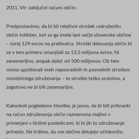
2011. Vir: zaključni računi občin.
Majhne občine
36.013.873
Predpostavimo, da bi bil relativni strošek »združenih«
Srednje velike
47.736.733
občin tolikšen, kot so ga imele lani večje slovenske občine
občine
– torej 129 evrov na prebivalca. Stroški delovanja občin bi
Večje občine
68.366.819
se v tem primeru zmanjšali za 13,5 milijona evrov. Ni
zanemarljivo, ampak daleč od 500 milijonov. Ob tem
Velike občine
108.899.416
nismo upoštevali vseh neposrednih in posrednih stroškov
morebitnega združevanja – te stroške težko ocenimo, a
Skupna vsota
274.547.034
zagotovo ne bi bili zanemarljivi.
Kakorkoli pogledamo številke, je jasno, da bi bili prihranki
na račun združevanja občin razmeroma majhni v
primerjavi s širšimi posledicami, ki bi jih to združevanje
prineslo. Ne trdimo, da vse občine delujejo učinkovito.