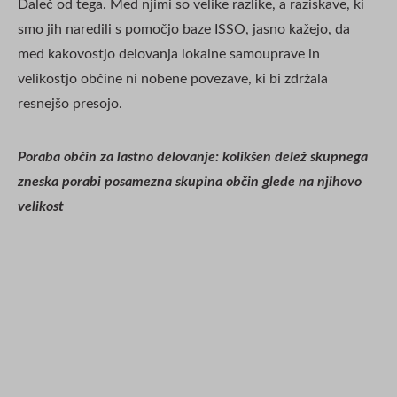
Daleč od tega. Med njimi so velike razlike, a raziskave, ki
smo jih naredili s pomočjo baze ISSO, jasno kažejo, da
med kakovostjo delovanja lokalne samouprave in
velikostjo občine ni nobene povezave, ki bi zdržala
resnejšo presojo.
Poraba občin za lastno delovanje: kolikšen delež skupnega
zneska porabi posamezna skupina občin glede na njihovo
velikost