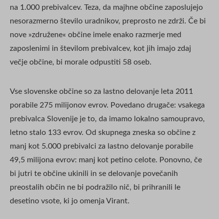
na 1.000 prebivalcev. Teza, da majhne občine zaposlujejo
nesorazmerno število uradnikov, preprosto ne zdrži. Če bi
nove »združene« občine imele enako razmerje med
zaposlenimi in številom prebivalcev, kot jih imajo zdaj
večje občine, bi morale odpustiti 58 oseb.
Vse slovenske občine so za lastno delovanje leta 2011
porabile 275 milijonov evrov. Povedano drugače: vsakega
prebivalca Slovenije je to, da imamo lokalno samoupravo,
letno stalo 133 evrov. Od skupnega zneska so občine z
manj kot 5.000 prebivalci za lastno delovanje porabile
49,5 milijona evrov: manj kot petino celote. Ponovno, če
bi jutri te občine ukinili in se delovanje povečanih
preostalih občin ne bi podražilo nič, bi prihranili le
desetino vsote, ki jo omenja Virant.