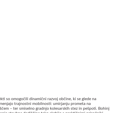
ekti so omogočili dinamični razvoj občine, ki se glede na
amenjajo trajnostni mobilnosti: umirjanju prometa na
em – ter smiselno gradnjo kolesarskih stez in pešpoti. Bohinj