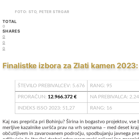
FOTO: STO, PETER STRGAR
TOTAL
0
SHARES
0
0
0
Finalistke izbora za Zlati kamen 2023
ŠTEVILO PREBIVALCEV: 5.676
RANG: 95
PRORAČUN:
12.966.372 €
NA PREBIVALCA: 2.2
INDEKS ISSO 2023: 51,27
RANG: 16
Kaj nas prepriča pri Bohinju? Širina in bogastvo projektov, vse b
merljive kazalnike uvršča prav na vrh seznama – med deset kraj
občutljivem in zavarovanem področju, spodbujanju javnega prev