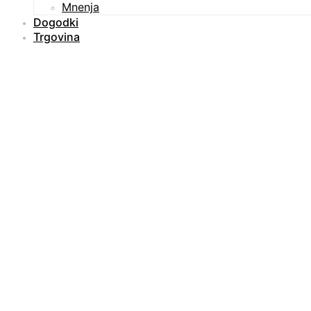
Mnenja
Dogodki
Trgovina