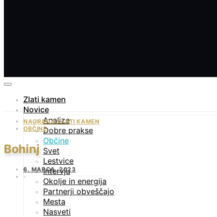
Zlati kamen
Novice
Analize
NAGRADA ZLATI KAMEN
OBČINE
Dobre prakse
Občine
Bohinj
Svet
Lestvice
6. MARCA, 2023
Intervju
Okolje in energija
Partnerji obveščajo
Mesta
Nasveti