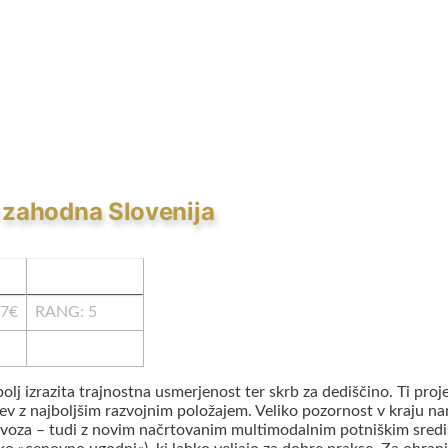
: zahodna Slovenija
47€
RANG: 5
olj izrazita trajnostna usmerjenost ter skrb za dediščino. Ti proj
ev z najboljšim razvojnim položajem. Veliko pozornost v kraju n
oza – tudi z novim načrtovanim multimodalnim potniškim središč