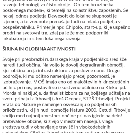
razvoju tehnologij za čisto okolje. Ob tem bo »zibelka
poslovnega modela«, ki temelji na solastništvu zaposlenih. Še
nekaj: odnos podjetja Dewesoft do lokalne skupnosti je
izjemen, a te vrednote prenašajo tudi na mlada podjetja v
pospeševalniku. Primer je npr. Chipolo, start-up, ki je uspešno
prodrl na svetovni trg, zdaj pa je že med podporniki
inkubatorja in s tem lokalnega razvoja.
ŠIRINA IN GLOBINA AKTIVNOSTI
Svoje pri preobrazbi rudarskega kraja v podjetniško središče
naredi tudi občina. Na voljo je dovolj degradiranih območij,
kjer občina ureja infrastrukturo za poslovne cone. Drugo
področje, ki mu očitno namenjajo precej pozornosti, je
izobraževanje. V OŠ imajo eno od maloštevilnih kinestetičnih
učilnic pri nas, postavili so izkustveno učilnico na Kleku ipd.
Morda ni naključje, da finalist izbora za najboljšega učitelja na
svetu prihaja iz Trbovelj (Uroš Ocepek, STPŠ Trbovlje). Projekt
Vrata do Nature je namenjen osveščanju o podjetniških
priložnostih, ki jih nudi območje Natura 2000. Četudi Trbovlje
sodijo med najbolj »mestne« občine pri nas (glede na delež
prebivalcev občine, ki živijo v mestnem naselju), vlaga
sredstva tudi v obnavljanje travišč in visokodebelnih
sadovnjakov. Občina Trbovlje je ob tem »prijazna do vsega«