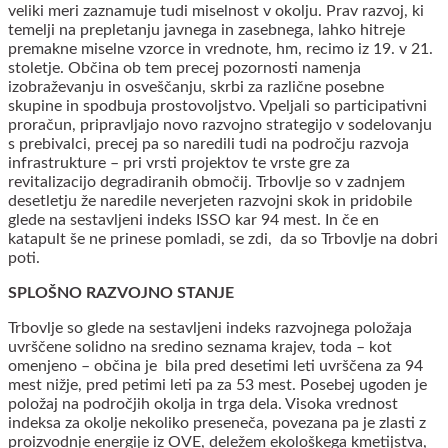
veliki meri zaznamuje tudi miselnost v okolju. Prav razvoj, ki
temelji na prepletanju javnega in zasebnega, lahko hitreje
premakne miselne vzorce in vrednote, hm, recimo iz 19. v 21.
stoletje. Občina ob tem precej pozornosti namenja
izobraževanju in osveščanju, skrbi za različne posebne
skupine in spodbuja prostovoljstvo. Vpeljali so participativni
proračun, pripravljajo novo razvojno strategijo v sodelovanju
s prebivalci, precej pa so naredili tudi na področju razvoja
infrastrukture – pri vrsti projektov te vrste gre za
revitalizacijo degradiranih območij. Trbovlje so v zadnjem
desetletju že naredile neverjeten razvojni skok in pridobile
glede na sestavljeni indeks ISSO kar 94 mest. In če en
katapult še ne prinese pomladi, se zdi, da so Trbovlje na dobri
poti.
SPLOŠNO RAZVOJNO STANJE
Trbovlje so glede na sestavljeni indeks razvojnega položaja
uvrščene solidno na sredino seznama krajev, toda – kot
omenjeno – občina je bila pred desetimi leti uvrščena za 94
mest nižje, pred petimi leti pa za 53 mest. Posebej ugoden je
položaj na področjih okolja in trga dela. Visoka vrednost
indeksa za okolje nekoliko preseneča, povezana pa je zlasti z
proizvodnje energije iz OVE, deležem ekološkega kmetijstva,