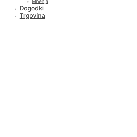
Mnenja
Dogodki
Trgovina