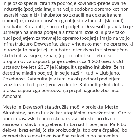
in je ozko specializiran za področje kovinsko-predelovalne
industrije (podjetja imajo na voljo sodobno opremo kot npr.
laserski rezalniki). Inkubator so zgradili na degradiranem
območju (prostor opuščenega objekta v industrijski coni).
Inkubator Katapult je projekt podjetja Dewesoft: prav tako je
usmerjen na mlada podjetja s fizičnimi izdelki in prav tako
nudi podjetjem zahtevnejšo opremo (podjetja imajo na voljo
infrastrukturo Dewesofta, zlasti vrhunsko merilno opremo, ki
jo razvija to podjetje). Inkubator intenzivno in sistematično
skrbi tudi za širjenje znanj (npr. o robotiki – letno se
programov za usposabljanje udeleži cca 1.200 oseb!). Od
ustanovitve leta 2017 je Katapult uspešno inkubiral že na
desetine mladih podjetij in se je razširil tudi v Ljubljano.
Posebnost Katapulta je v tem, da ob podpori podjetjem
izrazito širi tudi pozitivne vrednote. Katapult je kot dobra
praksa uspešnega povezovanja prejel nagrado zbornice
Amcham.
Mesto in Dewesoft sta združila moči v projektu Mesto
Akrobatov, projektu z že kar utopičnimi razsežnostmi. Gre za
bodoči zasavski tehnološki park v arhitekturno drzno
zasnovani stavbi na grebenu hriba nad Trbovljami. Park bo
deloval brez emisij (čista proizvodnja, toplotne črpalke), bo
energetsko samostojen (sončne celice) in bo namenjen