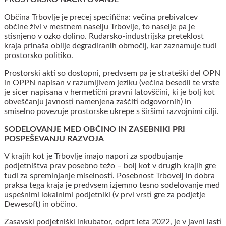
Občina Trbovlje je precej specifična: večina prebivalcev
občine živi v mestnem naselju Trbovlje, to naselje pa je
stisnjeno v ozko dolino. Rudarsko-industrijska preteklost
kraja prinaša obilje degradiranih območij, kar zaznamuje tudi
prostorsko politiko.
Prostorski akti so dostopni, predvsem pa je strateški del OPN
in OPPN napisan v razumljivem jeziku (večina besedil te vrste
je sicer napisana v hermetični pravni latovščini, ki je bolj kot
obveščanju javnosti namenjena zaščiti odgovornih) in
smiselno povezuje prostorske ukrepe s širšimi razvojnimi cilji.
SODELOVANJE MED OBČINO IN ZASEBNIKI PRI
POSPEŠEVANJU RAZVOJA
V krajih kot je Trbovlje imajo napori za spodbujanje
podjetništva prav posebno težo – bolj kot v drugih krajih gre
tudi za spreminjanje miselnosti. Posebnost Trbovelj in dobra
praksa tega kraja je predvsem izjemno tesno sodelovanje med
uspešnimi lokalnimi podjetniki (v prvi vrsti gre za podjetje
Dewesoft) in občino.
Zasavski podjetniški inkubator, odprt leta 2022, je v javni lasti