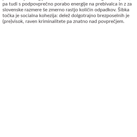
pa tudi s podpovprečno porabo energije na prebivalca in z za
slovenske razmere še zmerno rastjo količin odpadkov. Šibka
točka je socialna kohezija: delež dolgotrajno brezposelnih je
(pre)visok, raven kriminalitete pa znatno nad povprečjem.