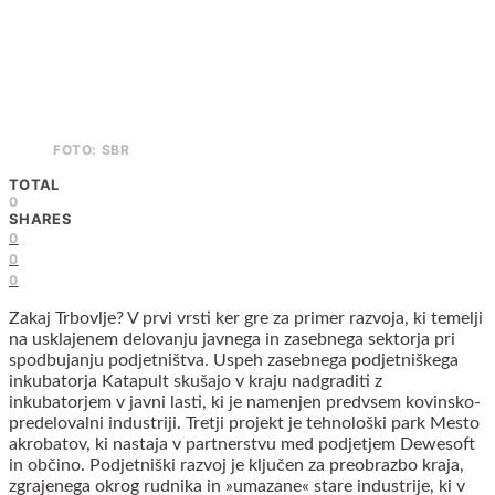
FOTO: SBR
TOTAL
0
SHARES
0
0
0
Zakaj Trbovlje? V prvi vrsti ker gre za primer razvoja, ki temelji
na usklajenem delovanju javnega in zasebnega sektorja pri
spodbujanju podjetništva. Uspeh zasebnega podjetniškega
inkubatorja Katapult skušajo v kraju nadgraditi z
inkubatorjem v javni lasti, ki je namenjen predvsem kovinsko-
predelovalni industriji. Tretji projekt je tehnološki park Mesto
akrobatov, ki nastaja v partnerstvu med podjetjem Dewesoft
in občino. Podjetniški razvoj je ključen za preobrazbo kraja,
zgrajenega okrog rudnika in »umazane« stare industrije, ki v