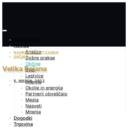
Zlati kamen
Novice
Analize
NAGRADA ZLATI KAMEN
OBČINE
Dobre prakse
Občine
Velika Polana
Svet
Lestvice
6. MARCA, 2023
Intervju
Okolje in energija
Partnerji obveščajo
Mesta
Nasveti
Mnenja
Dogodki
Trgovina