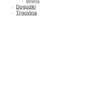
Mnenja
Dogodki
Trgovina