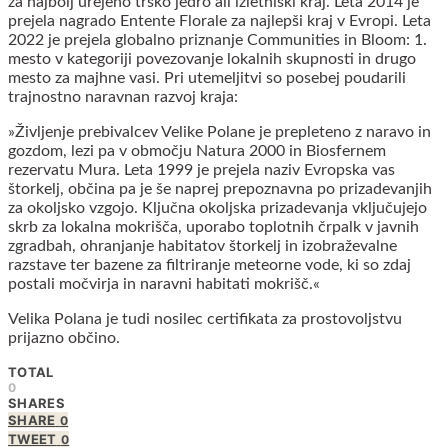
za najbolj urejeno trško jedro ali izletniški kraj. Leta 2014 je
prejela nagrado Entente Florale za najlepši kraj v Evropi. Leta
2022 je prejela globalno priznanje Communities in Bloom: 1.
mesto v kategoriji povezovanje lokalnih skupnosti in drugo
mesto za majhne vasi. Pri utemeljitvi so posebej poudarili
trajnostno naravnan razvoj kraja:
»Življenje prebivalcev Velike Polane je prepleteno z naravo in
gozdom, lezi pa v območju Natura 2000 in Biosfernem
rezervatu Mura. Leta 1999 je prejela naziv Evropska vas
štorkelj, občina pa je še naprej prepoznavna po prizadevanjih
za okoljsko vzgojo. Ključna okoljska prizadevanja vključujejo
skrb za lokalna mokrišča, uporabo toplotnih črpalk v javnih
zgradbah, ohranjanje habitatov štorkelj in izobraževalne
razstave ter bazene za filtriranje meteorne vode, ki so zdaj
postali močvirja in naravni habitati mokrišč.«
Velika Polana je tudi nosilec certifikata za prostovoljstvu
prijazno občino.
TOTAL
0
SHARES
SHARE
0
TWEET
0