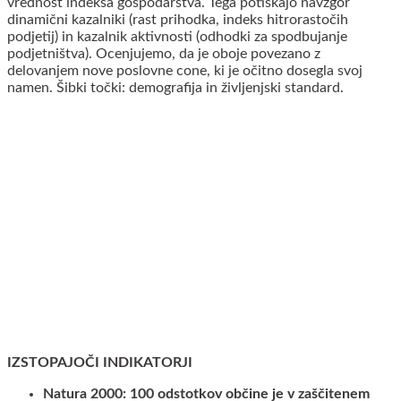
vrednost indeksa gospodarstva. Tega potiskajo navzgor
dinamični kazalniki (rast prihodka, indeks hitrorastočih
podjetij) in kazalnik aktivnosti (odhodki za spodbujanje
podjetništva). Ocenjujemo, da je oboje povezano z
delovanjem nove poslovne cone, ki je očitno dosegla svoj
namen. Šibki točki: demografija in življenjski standard.
IZSTOPAJOČI INDIKATORJI
Natura 2000: 100 odstotkov občine je v zaščitenem