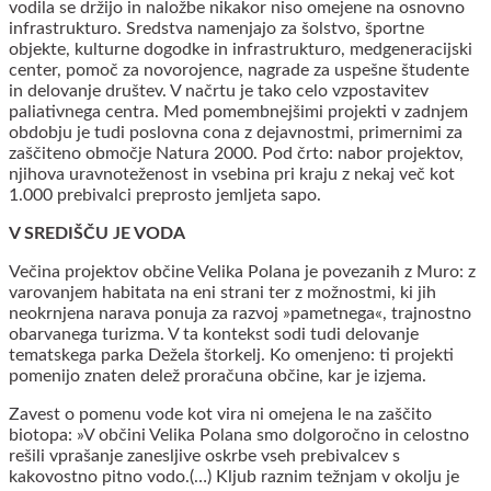
vodila se držijo in naložbe nikakor niso omejene na osnovno
infrastrukturo. Sredstva namenjajo za šolstvo, športne
objekte, kulturne dogodke in infrastrukturo, medgeneracijski
center, pomoč za novorojence, nagrade za uspešne študente
in delovanje društev. V načrtu je tako celo vzpostavitev
paliativnega centra. Med pomembnejšimi projekti v zadnjem
obdobju je tudi poslovna cona z dejavnostmi, primernimi za
zaščiteno območje Natura 2000. Pod črto: nabor projektov,
njihova uravnoteženost in vsebina pri kraju z nekaj več kot
1.000 prebivalci preprosto jemljeta sapo.
V SREDIŠČU JE VODA
Večina projektov občine Velika Polana je povezanih z Muro: z
varovanjem habitata na eni strani ter z možnostmi, ki jih
neokrnjena narava ponuja za razvoj »pametnega«, trajnostno
obarvanega turizma. V ta kontekst sodi tudi delovanje
tematskega parka Dežela štorkelj. Ko omenjeno: ti projekti
pomenijo znaten delež proračuna občine, kar je izjema.
Zavest o pomenu vode kot vira ni omejena le na zaščito
biotopa: »V občini Velika Polana smo dolgoročno in celostno
rešili vprašanje zanesljive oskrbe vseh prebivalcev s
kakovostno pitno vodo.(…) Kljub raznim težnjam v okolju je