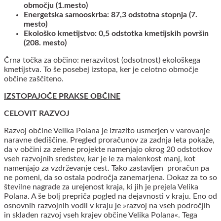
območju (1.mesto)
Energetska samooskrba: 87,3 odstotna stopnja (7.
mesto)
Ekološko kmetijstvo: 0,5 odstotka kmetijskih površin
(208. mesto)
Črna točka za občino: nerazvitost (odsotnost) ekološkega
kmetijstva. To še posebej izstopa, ker je celotno območje
občine zaščiteno.
IZSTOPAJOČE PRAKSE OBČINE
CELOVIT RAZVOJ
Razvoj občine Velika Polana je izrazito usmerjen v varovanje
naravne dediščine. Pregled proračunov za zadnja leta pokaže,
da v občini za zelene projekte namenjajo okrog 20 odstotkov
vseh razvojnih sredstev, kar je le za malenkost manj, kot
namenjajo za vzdrževanje cest. Tako zastavljen proračun pa
ne pomeni, da so ostala področja zanemarjena. Dokaz za to so
številne nagrade za urejenost kraja, ki jih je prejela Velika
Polana. A še bolj prepriča pogled na dejavnosti v kraju. Eno od
osnovnih razvojnih vodil v kraju je »razvoj na vseh področjih
in skladen razvoj vseh krajev občine Velika Polana«. Tega