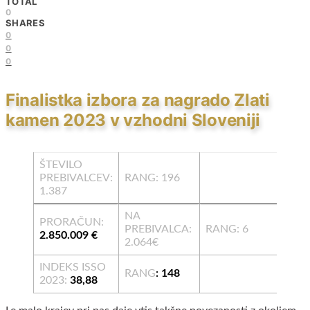
TOTAL
0
SHARES
0
0
0
Finalistka izbora za nagrado Zlati
kamen 2023 v vzhodni Sloveniji
ŠTEVILO
PREBIVALCEV:
RANG: 196
1.387
NA
PRORAČUN:
PREBIVALCA:
RANG: 6
2.850.009 €
2.064€
INDEKS ISSO
RANG
: 148
2023:
38,88