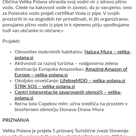
Občina Velika Polana ohranila svoj vodni vir z zdravo pitno
vodo. Glede na kakovost vode in zavezo, da jo varujemo, smo
za Polansko vodo prejeli certifikat Voda iz pipe. V svojih
prostorih in na dogodkih ter prireditvah, ki jih organiziramo,
ponujamo pitno vodo iz pipe in k njenemu pitju spodbujamo
tudi vas občanke in občane.«
Projekti:
Obnovitev mokrotnih habitatov:
Natura Mura – velika-
polana.si
Aktivnosti za razvoj turizma – »odgovorna zelena
destinacija Evropska Amazonka«:
Amazing Amazon of
Europe – velika-polana.si
Okoljsko osveščanje:
LifelineMDD – velika-polana.si
ŠTRK SOS – velika-polana.si
Centri interpretacije zavarovanih območij – velika-
polana.si
Rečna šola Copekov mlin: učna središča na prostem v
biosfernem območju Donava-Drava-Mura
PRIZNANJA
Velika Polana je prejela 5 priznanj Turistične zveze Slovenije