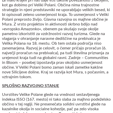
Le malo krajev pri nas daje vtis takšne povezanosti z okoljem,
kot ga dobimo pri Veliki Polani. Občina nima trajnostne
strategije in njeni predstavniki ne uporabljajo velikih besed, ki
bi opisovali zeleno usmerjenost kraja. To usmerjenost v Veliki
Polani preprosto živijo. Glavna razvojna os majhne občine je
Mura. Z vrsto projektov in aktivnosti skrbno bdijo nad
»evropsko Amazonko«, obenem pa skušajo svoje okolje
pametno izkoristiti za vzdržnostni razvoj turizma. Glede na
vlaganja v ohranjanje naravne dediščine na prebivalca je
Velika Polana na 18. mestu. Ob tem ostala področja niso
zanemarjena. Razvoj je celovit, o čemer pričajo proračun (6.
največji proračun na prebivalca), pa tudi številna priznanja za
urejenost kraja tudi na globalni ravni. Zadnje – Communities
in Bloom – posebej izpostavlja prav okoljsko usmerjenost
občine. V Veliki Polani bomo zaman iskali zametke kakšne
nove Silicijeve doline. Kraj se razvija kot Mura, s počasnim, a
vztrajnim tokom.
SPLOŠNO RAZVOJNO STANJE
Uvrstitev Velike Polane glede na vrednost sestavljenega
indeksa ISSO (167. mesto) ni tako slaba za majhno podeželsko
občino v tej regiji. Ne presenečata solidni uvrstitvi glede na
kazalnike okolja in socialne kohezije, pač pa zelo visoka