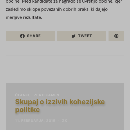
občine. Med kandidate za nagrado se uvrstijo občine, kjer
zasledimo sklope povezanih dobrih praks, ki dajejo
merljive rezultate.
SHARE
TWEET
ČLANKI
ZLATI KAMEN
Skupaj o izzivih kohezijske
politike
11. FEBRUARJA, 2015
ZK