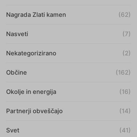
Nagrada Zlati kamen
(62)
Nasveti
(7)
Nekategorizirano
(2)
Občine
(162)
Okolje in energija
(16)
Partnerji obveščajo
(14)
Svet
(41)