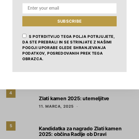
7. FEBRUARJA, 2026
SUBSCRIBE
2
SID Banka: Prilagojeni finančni
instrumenti za občine in javni sektor
S POTRDITVIJO TEGA POLJA POTRJUJETE,
DA STE PREBRALI IN SE STRINJATE Z NAŠIMI
17. MARCA, 2025
POGOJI UPORABE GLEDE SHRANJEVANJA
PODATKOV, POSREDOVANIH PREK TEGA
OBRAZCA.
3
Razvojno najprodornejša občina leta
2025 je Kranj
11. MARCA, 2025
4
Zlati kamen 2025: utemeljitve
11. MARCA, 2025
5
Kandidatka za nagrado Zlati kamen
2025: občina Radlje ob Dravi