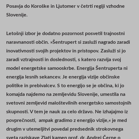
Posavja do Koroške in Ljutomer v četrti regiji vzhodne
Slovenije.
Letošnji izbor je dodatno pozornost posvetil trajnostni
naravnanosti občin. »
Šentrupert si zasluži nagrado zaradi
inovativnosti svojih projektov in pristopov. Zasluži si jo
zaradi vztrajnosti in doslednosti, s katero razvija svoj
model energetske samooskrbe. Energija Šentruperta ni
energija lesnih sekancev. Je energija vizije občinske
politike in prebivalcev. S to energijo se je občina, ki jo
komajda najdemo na zemljevidu Slovenije, umestila na
svetovni zemljevid maloštevilnih energetsko samostojnih
skupnosti. V tem je nauk za celo državo. Ne izhajajmo iz
povprečnosti, ampak gradimo z energijo vizije,« je med
drugim v utemeljitvi povedal predsednik strokovnega
sveta raziskave Zlati kamen prof. dr. Andrej Černe o