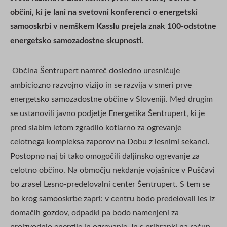
občini, ki je lani na svetovni konferenci o energetski
samooskrbi v nemškem Kasslu prejela znak 100-odstotne
energetsko samozadostne skupnosti.
Občina Šentrupert namreč dosledno uresničuje
ambiciozno razvojno vizijo in se razvija v smeri prve
energetsko samozadostne občine v Sloveniji. Med drugim
se ustanovili javno podjetje Energetika Šentrupert, ki je
pred slabim letom zgradilo kotlarno za ogrevanje
celotnega kompleksa zaporov na Dobu z lesnimi sekanci.
Postopno naj bi tako omogočili daljinsko ogrevanje za
celotno občino. Na območju nekdanje vojašnice v Puščavi
bo zrasel Lesno-predelovalni center Šentrupert. S tem se
bo krog samooskrbe zaprl: v centru bodo predelovali les iz
domačih gozdov, odpadki pa bodo namenjeni za
proizvodnjo energije in ogrevanje. In s prihranki na račun