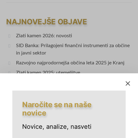
NAJNOVEJŠE OBJAVE
Zlati kamen 2026: novosti
SID Banka: Prilagojeni finančni instrumenti za občine
in javni sektor
Razvojno najprodornejša občina leta 2025 je Kranj
Zlati kamen 2025: utemeljitve
Kandidatka za nagrado Zlati kamen 2025: občina
Radlje ob Dravi
Naročite se na naše
novice
IZPOSTAVLJENO
Novice, analize, nasveti
1
Zlati kamen 2026: novosti