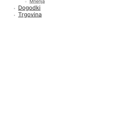
Mnenja
Dogodki
Trgovina