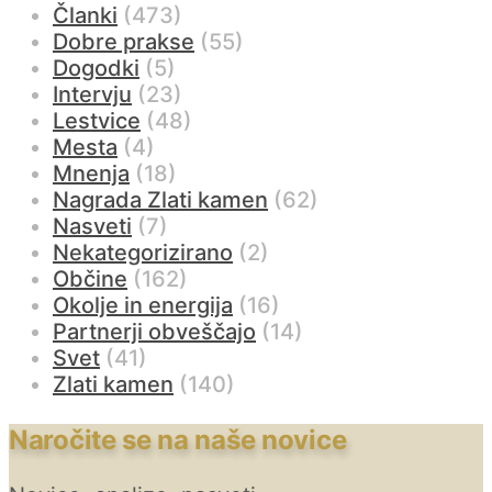
Članki
(473)
Dobre prakse
(55)
Dogodki
(5)
Intervju
(23)
Lestvice
(48)
Mesta
(4)
Mnenja
(18)
Nagrada Zlati kamen
(62)
Nasveti
(7)
Nekategorizirano
(2)
Občine
(162)
Okolje in energija
(16)
Partnerji obveščajo
(14)
Svet
(41)
Zlati kamen
(140)
Naročite se na naše novice