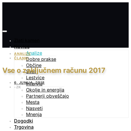
Zlati kamen
Novice
Analize
ANALIZE
ČLANKI
Dobre prakse
Občine
Vse o zaključnem računu 2017
Svet
Lestvice
6. JUNIJA, 2018
Intervju
ZK
Okolje in energija
Partnerji obveščajo
Mesta
Nasveti
Mnenja
Dogodki
Trgovina