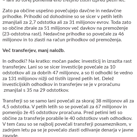
– lani so torej pomenila eno tretjino tistih izpred petih let.
Zato pa občine uspešno povečujejo davčne in nedavčne
prihodke. Prihodki od dohodnine so se sicer v petih letih
zmanjšali za 2,7 odstotka ali za 31 milijonov evrov. Toda zato
so občine zbrale za 51 milijonov več davkov na premoženje
(23-odstotna rast). Nedavčne prihodke so povečale za 46
milijonov in to zlasti na račun prihodkov od premoženja.
Več transferjev, manj naložb.
In odhodki? Na kratko: močan padec investicij in izrazita rast
transferjev. Lani so se sicer investicije povečale za 10
odstotkov ali za dobrih 47 milijonov, a so ti odhodki še vedno
za 131 milijonov nižji od tistih izpred petih let. Delež
investicijskih odhodkov in transferjev se je v proračunu
zmanjšal s 35 na 29 odstotkov.
Transferji so se samo lani povečali za skoraj 38 milijonov ali za
4,5 odstotka. V petih letih so se povečali za 67 milijonov in
pomenijo že 45 odstotkov proračuna. Pred petimi leti so
občine za transferje porabile le 40 odstotkov vseh odhodkov.
V tem času so se najbolj povečali transferji posameznikom, v
zadnjem letu pa se je povečalo zlasti odlivanje denarja v javne
zavode.