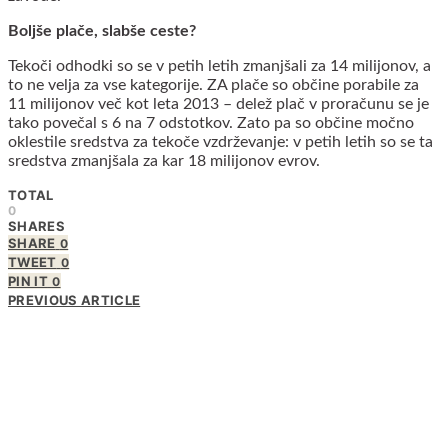
Boljše plače, slabše ceste?
Tekoči odhodki so se v petih letih zmanjšali za 14 milijonov, a
to ne velja za vse kategorije. ZA plače so občine porabile za
11 milijonov več kot leta 2013 – delež plač v proračunu se je
tako povečal s 6 na 7 odstotkov. Zato pa so občine močno
oklestile sredstva za tekoče vzdrževanje: v petih letih so se ta
sredstva zmanjšala za kar 18 milijonov evrov.
TOTAL
0
SHARES
SHARE
0
TWEET
0
PIN IT
0
PREVIOUS ARTICLE