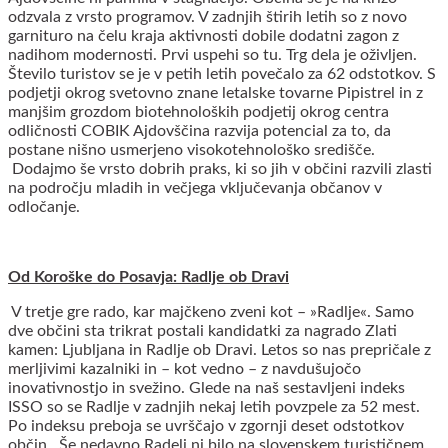
odzvala z vrsto programov. V zadnjih štirih letih so z novo
garnituro na čelu kraja aktivnosti dobile dodatni zagon z
nadihom modernosti. Prvi uspehi so tu. Trg dela je oživljen.
Število turistov se je v petih letih povečalo za 62 odstotkov. S
podjetji okrog svetovno znane letalske tovarne Pipistrel in z
manjšim grozdom biotehnoloških podjetij okrog centra
odličnosti COBIK Ajdovščina razvija potencial za to, da
postane nišno usmerjeno visokotehnološko središče.
Dodajmo še vrsto dobrih praks, ki so jih v občini razvili zlasti
na področju mladih in večjega vključevanja občanov v
odločanje.
Od Koroške do Posavja: Radlje ob Dravi
V tretje gre rado, kar majčkeno zveni kot – »Radlje«. Samo
dve občini sta trikrat postali kandidatki za nagrado Zlati
kamen: Ljubljana in Radlje ob Dravi. Letos so nas prepričale z
merljivimi kazalniki in – kot vedno – z navdušujočo
inovativnostjo in svežino. Glede na naš sestavljeni indeks
ISSO so se Radlje v zadnjih nekaj letih povzpele za 52 mest.
Po indeksu preboja se uvrščajo v zgornji deset odstotkov
občin. Še nedavno Radelj ni bilo na slovenskem turističnem