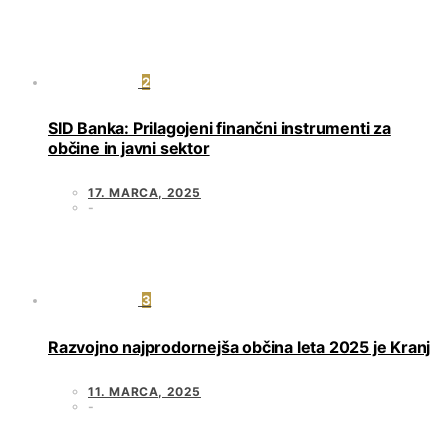
2
SID Banka: Prilagojeni finančni instrumenti za
občine in javni sektor
17. MARCA, 2025
3
Razvojno najprodornejša občina leta 2025 je Kranj
11. MARCA, 2025