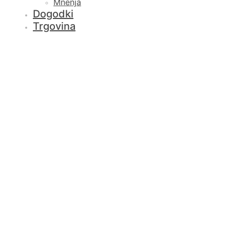
Mnenja
Dogodki
Trgovina