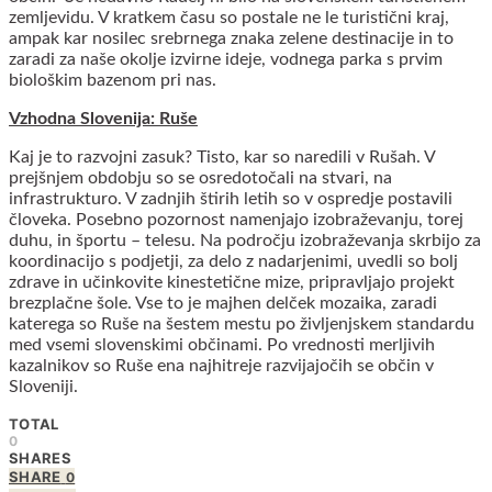
zemljevidu. V kratkem času so postale ne le turistični kraj,
ampak kar nosilec srebrnega znaka zelene destinacije in to
zaradi za naše okolje izvirne ideje, vodnega parka s prvim
biološkim bazenom pri nas.
Vzhodna Slovenija: Ruše
Kaj je to razvojni zasuk? Tisto, kar so naredili v Rušah. V
prejšnjem obdobju so se osredotočali na stvari, na
infrastrukturo. V zadnjih štirih letih so v ospredje postavili
človeka. Posebno pozornost namenjajo izobraževanju, torej
duhu, in športu – telesu. Na področju izobraževanja skrbijo za
koordinacijo s podjetji, za delo z nadarjenimi, uvedli so bolj
zdrave in učinkovite kinestetične mize, pripravljajo projekt
brezplačne šole. Vse to je majhen delček mozaika, zaradi
katerega so Ruše na šestem mestu po življenjskem standardu
med vsemi slovenskimi občinami. Po vrednosti merljivih
kazalnikov so Ruše ena najhitreje razvijajočih se občin v
Sloveniji.
TOTAL
0
SHARES
SHARE
0