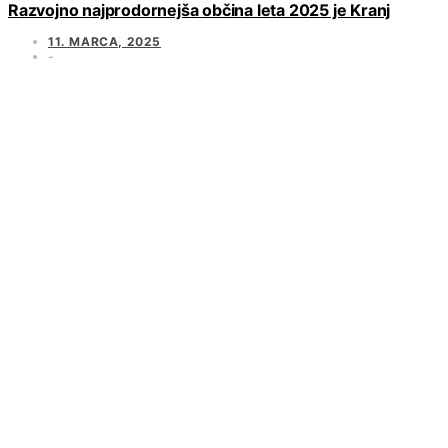
Razvojno najprodornejša občina leta 2025 je Kranj
11. MARCA, 2025