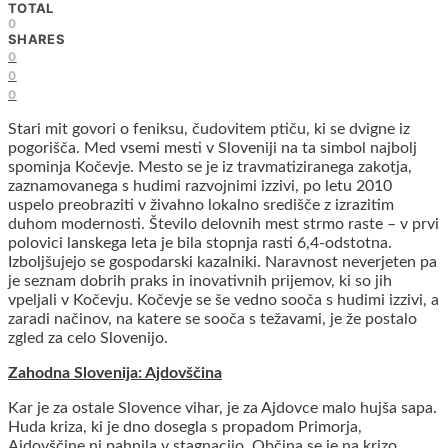
TOTAL
0
SHARES
0
0
0
Stari mit govori o feniksu, čudovitem ptiču, ki se dvigne iz
pogorišča. Med vsemi mesti v Sloveniji na ta simbol najbolj
spominja Kočevje. Mesto se je iz travmatiziranega zakotja,
zaznamovanega s hudimi razvojnimi izzivi, po letu 2010
uspelo preobraziti v živahno lokalno središče z izrazitim
duhom modernosti. Število delovnih mest strmo raste – v prvi
polovici lanskega leta je bila stopnja rasti 6,4-odstotna.
Izboljšujejo se gospodarski kazalniki. Naravnost neverjeten pa
je seznam dobrih praks in inovativnih prijemov, ki so jih
vpeljali v Kočevju. Kočevje se še vedno sooča s hudimi izzivi, a
zaradi načinov, na katere se sooča s težavami, je že postalo
zgled za celo Slovenijo.
Zahodna Slovenija: Ajdovščina
Kar je za ostale Slovence vihar, je za Ajdovce malo hujša sapa.
Huda kriza, ki je dno dosegla s propadom Primorja,
Ajdovščine ni pahnila v stagnacijo. Občina se je na krizo