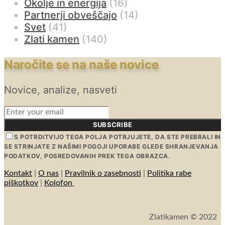
Okolje in energija
(16)
Partnerji obveščajo
(14)
Svet
(41)
Zlati kamen
(140)
Naročite se na naše novice
Novice, analize, nasveti
SUBSCRIBE
S POTRDITVIJO TEGA POLJA POTRJUJETE, DA STE PREBRALI IN
SE STRINJATE Z NAŠIMI POGOJI UPORABE GLEDE SHRANJEVANJA
PODATKOV, POSREDOVANIH PREK TEGA OBRAZCA.
Kontakt
|
O nas
|
Pravilnik o zasebnosti
|
Politika rabe
piškotkov
|
Kolofon
Zlatikamen © 2022