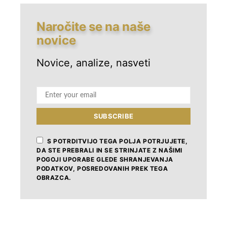
SID Banka: Prilagojeni finančni instrumenti za občine
in javni sektor
Naročite se na naše
novice
Razvojno najprodornejša občina leta 2025 je Kranj
Zlati kamen 2025: utemeljitve
Novice, analize, nasveti
Kandidatka za nagrado Zlati kamen 2025: občina
Radlje ob Dravi
SUBSCRIBE
IZPOSTAVLJENO
S POTRDITVIJO TEGA POLJA POTRJUJETE,
DA STE PREBRALI IN SE STRINJATE Z NAŠIMI
1
POGOJI UPORABE GLEDE SHRANJEVANJA
Zlati kamen 2026: novosti
PODATKOV, POSREDOVANIH PREK TEGA
7. FEBRUARJA, 2026
OBRAZCA.
2
SID Banka: Prilagojeni finančni
instrumenti za občine in javni sektor