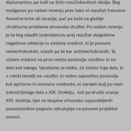
diplomantov, pa tudi na širšo neučinkovitost okolja. Beg
možganov po našem mnenju prav tako ni rezultat trenutne
finančne krize ali recesije, pač pa kaže na globlje
strukturne probleme slovenske družbe. Po našem mnenju
je ta beg mladih izobražencev prej rezultat dolgoletne
negativne selekcije in sistema vrednot, ki je povsem
nemeritokratski, včasih pa že kar antimeritokratski. Ta
sistem vrednot na prvo mesto postavlja »službo« in ne
dela kot takega. Vprašamo se lahko, če sistem trga dela, ki
v celoti temelji na »službi« in redno zaposlitev postavlja
kot apriorno in osnovno vrednoto, ni narejen bolj po meri
industrijskega dela v XIX. Stoletju, kot pa družbi znanja
XXI. stoletja, kjer se skupine vrhunsko usposobljenih
posameznikov pogosto združujejo na povsem projektni
osnovi.