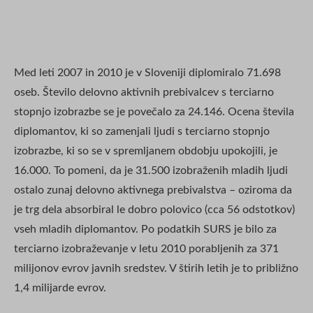
Med leti 2007 in 2010 je v Sloveniji diplomiralo 71.698
oseb. Število delovno aktivnih prebivalcev s terciarno
stopnjo izobrazbe se je povečalo za 24.146. Ocena števila
diplomantov, ki so zamenjali ljudi s terciarno stopnjo
izobrazbe, ki so se v spremljanem obdobju upokojili, je
16.000. To pomeni, da je 31.500 izobraženih mladih ljudi
ostalo zunaj delovno aktivnega prebivalstva – oziroma da
je trg dela absorbiral le dobro polovico (cca 56 odstotkov)
vseh mladih diplomantov. Po podatkih SURS je bilo za
terciarno izobraževanje v letu 2010 porabljenih za 371
milijonov evrov javnih sredstev. V štirih letih je to približno
1,4 milijarde evrov.