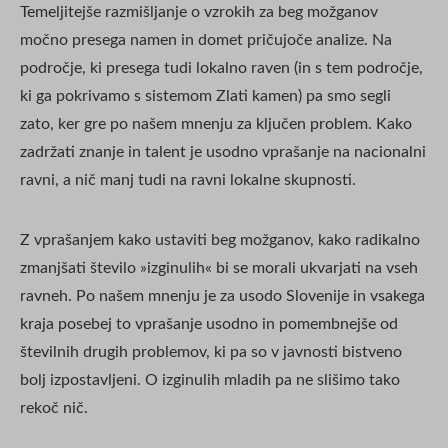
Temeljitejše razmišljanje o vzrokih za beg možganov
močno presega namen in domet pričujoče analize. Na
področje, ki presega tudi lokalno raven (in s tem področje,
ki ga pokrivamo s sistemom Zlati kamen) pa smo segli
zato, ker gre po našem mnenju za ključen problem. Kako
zadržati znanje in talent je usodno vprašanje na nacionalni
ravni, a nič manj tudi na ravni lokalne skupnosti.
Z vprašanjem kako ustaviti beg možganov, kako radikalno
zmanjšati število »izginulih« bi se morali ukvarjati na vseh
ravneh. Po našem mnenju je za usodo Slovenije in vsakega
kraja posebej to vprašanje usodno in pomembnejše od
številnih drugih problemov, ki pa so v javnosti bistveno
bolj izpostavljeni. O izginulih mladih pa ne slišimo tako
rekoč nič.