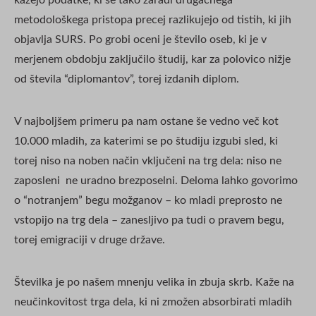
kažejo podatke, ki se tako zaradi drugačnega
metodološkega pristopa precej razlikujejo od tistih, ki jih
objavlja SURS. Po grobi oceni je število oseb, ki je v
merjenem obdobju zaključilo študij, kar za polovico nižje
od števila “diplomantov”, torej izdanih diplom.
V najboljšem primeru pa nam ostane še vedno več kot
10.000 mladih, za katerimi se po študiju izgubi sled, ki
torej niso na noben način vključeni na trg dela: niso ne
zaposleni ne uradno brezposelni. Deloma lahko govorimo
o “notranjem” begu možganov – ko mladi preprosto ne
vstopijo na trg dela – zanesljivo pa tudi o pravem begu,
torej emigraciji v druge države.
Številka je po našem mnenju velika in zbuja skrb. Kaže na
neučinkovitost trga dela, ki ni zmožen absorbirati mladih