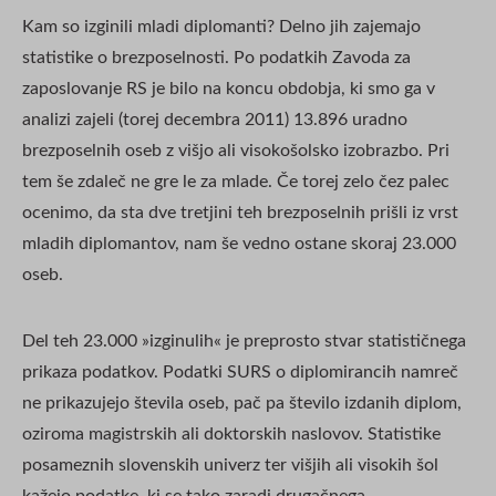
Kam so izginili mladi diplomanti? Delno jih zajemajo
statistike o brezposelnosti. Po podatkih Zavoda za
zaposlovanje RS je bilo na koncu obdobja, ki smo ga v
analizi zajeli (torej decembra 2011) 13.896 uradno
brezposelnih oseb z višjo ali visokošolsko izobrazbo. Pri
tem še zdaleč ne gre le za mlade. Če torej zelo čez palec
ocenimo, da sta dve tretjini teh brezposelnih prišli iz vrst
mladih diplomantov, nam še vedno ostane skoraj 23.000
oseb.
Del teh 23.000 »izginulih« je preprosto stvar statističnega
prikaza podatkov. Podatki SURS o diplomirancih namreč
ne prikazujejo števila oseb, pač pa število izdanih diplom,
oziroma magistrskih ali doktorskih naslovov. Statistike
posameznih slovenskih univerz ter višjih ali visokih šol