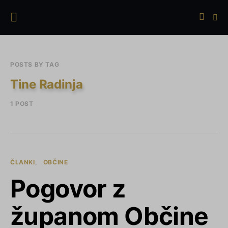
POSTS BY TAG
Tine Radinja
1 POST
ČLANKI
OBČINE
Pogovor z
županom Občine