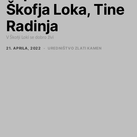
Škofja Loka, Tine
Radinja
V Škofji Loki se dobro živi
21. APRILA, 2022
UREDNIŠTVO ZLATI KAMEN