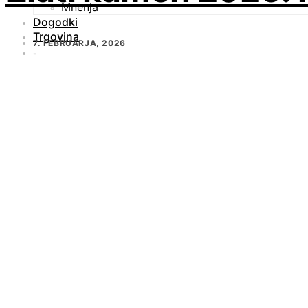
Mnenja
Dogodki
Trgovina
7. FEBRUARJA, 2026