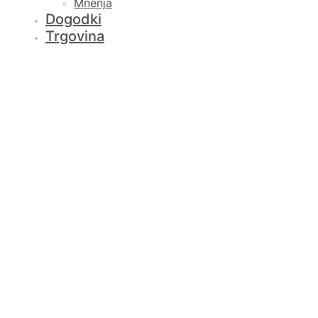
Mnenja
Dogodki
Trgovina