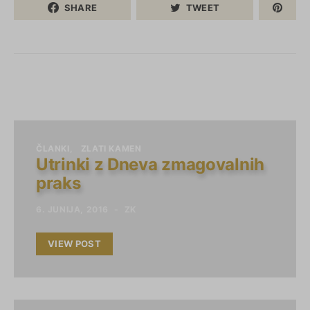
SHARE
TWEET
ČLANKI
ZLATI KAMEN
Utrinki z Dneva zmagovalnih
praks
6. JUNIJA, 2016
ZK
VIEW POST