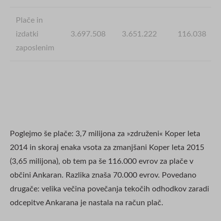
Plače in
izdatki
3.697.508
3.651.222
116.038
zaposlenim
*razlika je na račun investicij v letu 2014: pojasnilo je v
tekstu.
Poglejmo še plače: 3,7 milijona za »združeni« Koper leta
2014 in skoraj enaka vsota za zmanjšani Koper leta 2015
(3,65 milijona), ob tem pa še 116.000 evrov za plače v
občini Ankaran. Razlika znaša 70.000 evrov. Povedano
drugače: velika večina povečanja tekočih odhodkov zaradi
odcepitve Ankarana je nastala na račun plač.