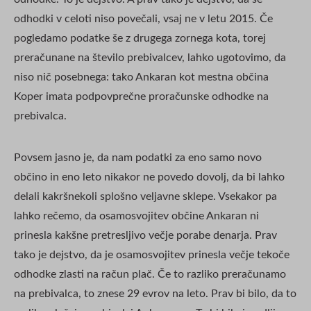
odhodki v celoti niso povečali, vsaj ne v letu 2015. Če
pogledamo podatke še z drugega zornega kota, torej
preračunane na število prebivalcev, lahko ugotovimo, da
niso nič posebnega: tako Ankaran kot mestna občina
Koper imata podpovprečne proračunske odhodke na
prebivalca.
Povsem jasno je, da nam podatki za eno samo novo
občino in eno leto nikakor ne povedo dovolj, da bi lahko
delali kakršnekoli splošno veljavne sklepe. Vsekakor pa
lahko rečemo, da osamosvojitev občine Ankaran ni
prinesla kakšne pretresljivo večje porabe denarja. Prav
tako je dejstvo, da je osamosvojitev prinesla večje tekoče
odhodke zlasti na račun plač. Če to razliko preračunamo
na prebivalca, to znese 29 evrov na leto. Prav bi bilo, da to