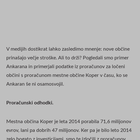
V medijih dostikrat lahko zasledimo mnenje: nove občine
prinašajo večje stroške. Ali to drži? Pogledali smo primer
Ankarana in primerjali podatke iz proračunov za ločeni
občini s proračunom mestne občine Koper v času, ko se
Ankaran še ni osamosvojil.
Proračunski odhodki.
Mestna občina Koper je leta 2014 porabila 71,6 milijonov
evrov, lani pa dobrih 47 milijonov. Ker pa je bilo leto 2014
zelo bogato z investicijami, smo te izločili z proračunov.