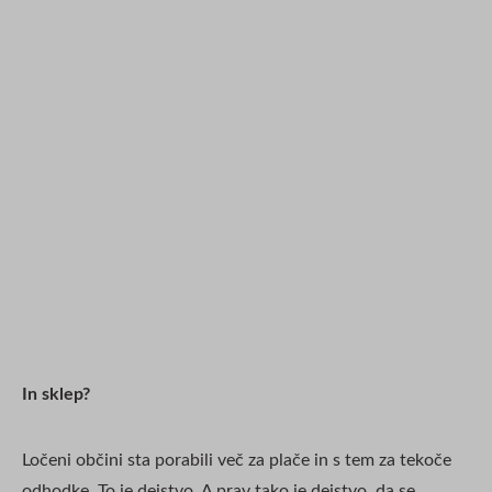
In sklep?
Ločeni občini sta porabili več za plače in s tem za tekoče
odhodke. To je dejstvo. A prav tako je dejstvo, da se