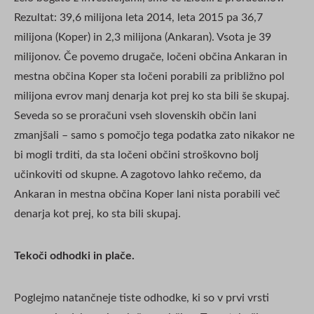
Rezultat: 39,6 milijona leta 2014, leta 2015 pa 36,7
milijona (Koper) in 2,3 milijona (Ankaran). Vsota je 39
milijonov. Če povemo drugače, ločeni občina Ankaran in
mestna občina Koper sta ločeni porabili za približno pol
milijona evrov manj denarja kot prej ko sta bili še skupaj.
Seveda so se proračuni vseh slovenskih občin lani
zmanjšali – samo s pomočjo tega podatka zato nikakor ne
bi mogli trditi, da sta ločeni občini stroškovno bolj
učinkoviti od skupne. A zagotovo lahko rečemo, da
Ankaran in mestna občina Koper lani nista porabili več
denarja kot prej, ko sta bili skupaj.
Tekoči odhodki in plače.
Poglejmo natančneje tiste odhodke, ki so v prvi vrsti