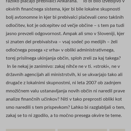
razliko plačajo prebivalci Ankarana. To bi bilo izvedljivo v
okvirih finančnega sistema, kjer bi bile lokalne skupnosti
bolj avtonomne in kjer bi prebivalci plačevali ceno takšnih
odločitev, kot je odcepitev od večje občine – s tem pa tudi
jasno prevzeli odgovornost. Ampak ali smo v Sloveniji, kjer
si znaten del prebivalstva – vsaj sodeč po medijih – želi
odločnega posega »z vrha« v obliki administrativnega,
torej prisilnega ukinjanja občin, sploh zreli za kaj takega?
In še nekaj je zanimivo: zakaj nihče ne v ti. »stroki«, ne v
državnih agencijah ali ministrstvih, ki se ukvarjajo tako ali
drugače z lokalnimi skupnostmi, ni leta 2007 ob zadnjem
množičnem valu ustanavljanja novih občin ni naredil prave
analize finančnih učinkov? Niti v tako preprosti obliki kot
smo naredili s tem prispevkom? Lahko bi razglabljali o tem,
zakaj se to ni zgodilo, a to močno presega okvire te teme.