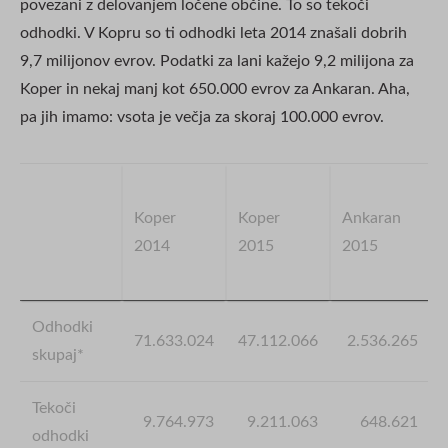
povezani z delovanjem ločene občine. To so tekoči
odhodki. V Kopru so ti odhodki leta 2014 znašali dobrih
9,7 milijonov evrov. Podatki za lani kažejo 9,2 milijona za
Koper in nekaj manj kot 650.000 evrov za Ankaran. Aha,
pa jih imamo: vsota je večja za skoraj 100.000 evrov.
Koper
Koper
Ankaran
2014
2015
2015
Odhodki
71.633.024
47.112.066
2.536.265
skupaj*
Tekoči
9.764.973
9.211.063
648.621
odhodki