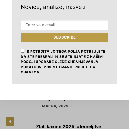
Novice, analize, nasveti
IZPOSTAVLJENO
1
Zlati kamen 2026: novosti
SUBSCRIBE
7. FEBRUARJA, 2026
S POTRDITVIJO TEGA POLJA POTRJUJETE,
DA STE PREBRALI IN SE STRINJATE Z NAŠIMI
2
POGOJI UPORABE GLEDE SHRANJEVANJA
SID Banka: Prilagojeni finančni
PODATKOV, POSREDOVANIH PREK TEGA
instrumenti za občine in javni sektor
OBRAZCA.
17. MARCA, 2025
3
Razvojno najprodornejša občina leta
2025 je Kranj
11. MARCA, 2025
4
Zlati kamen 2025: utemeljitve