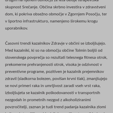
skupnost Srečanje. Občina skrbno investira v zdravstveni
dom, ki pokriva obsežno območje v Zgornjem Posočju, ter
v športno infrastrukturo, namenjeno širokemu krogu
uporabnikov.
Časovni trendi kazalnikov Zdravje v občini se izboljšujejo.
Med kazalniki, ki so na območju občine Tolmin boljši od
slovenskega povprečja so rezultati telesnega fitnesa otrok,
prekomerne prehranjenosti otrok, visoka je odzivnost v
preventivne programe, pozitiven je kazalnik prejemnikov
zdravil (sladkorna bolezen, povišan krvni tlak), zmanjšujejo
se novi primeri raka in umrljivost zaradi vseh vrst raka,
izboljšujeta se kazalnik poškodovanosti v transportnih
nezgodah in prometnih nezgod z alkoholiziranimi
povzročitelji, zaznan je tudi trend padanja kazalnika zlomi