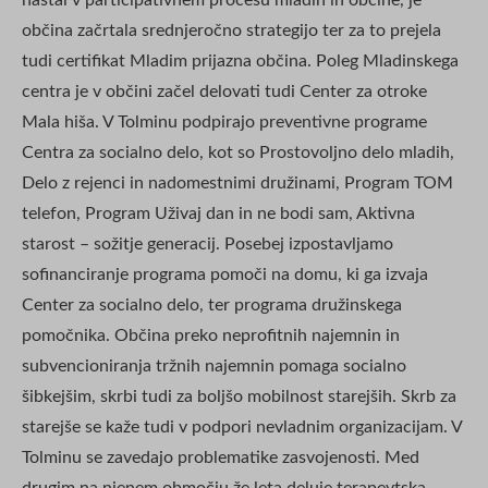
občina začrtala srednjeročno strategijo ter za to prejela
tudi certifikat Mladim prijazna občina. Poleg Mladinskega
centra je v občini začel delovati tudi Center za otroke
Mala hiša. V Tolminu podpirajo preventivne programe
Centra za socialno delo, kot so Prostovoljno delo mladih,
Delo z rejenci in nadomestnimi družinami, Program TOM
telefon, Program Uživaj dan in ne bodi sam, Aktivna
starost – sožitje generacij. Posebej izpostavljamo
sofinanciranje programa pomoči na domu, ki ga izvaja
Center za socialno delo, ter programa družinskega
pomočnika. Občina preko neprofitnih najemnin in
subvencioniranja tržnih najemnin pomaga socialno
šibkejšim, skrbi tudi za boljšo mobilnost starejših. Skrb za
starejše se kaže tudi v podpori nevladnim organizacijam. V
Tolminu se zavedajo problematike zasvojenosti. Med
drugim na njenem območju že leta deluje terapevtska