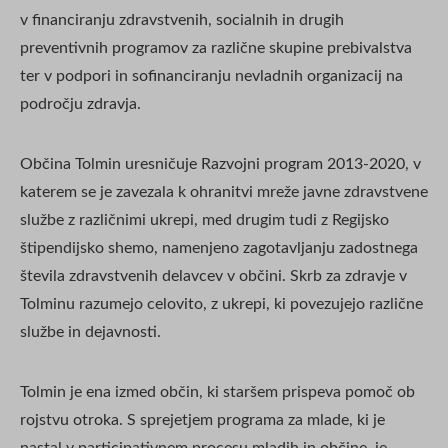
v financiranju zdravstvenih, socialnih in drugih
preventivnih programov za različne skupine prebivalstva
ter v podpori in sofinanciranju nevladnih organizacij na
področju zdravja.
Občina Tolmin uresničuje Razvojni program 2013-2020, v
katerem se je zavezala k ohranitvi mreže javne zdravstvene
službe z različnimi ukrepi, med drugim tudi z Regijsko
štipendijsko shemo, namenjeno zagotavljanju zadostnega
števila zdravstvenih delavcev v občini. Skrb za zdravje v
Tolminu razumejo celovito, z ukrepi, ki povezujejo različne
službe in dejavnosti.
Tolmin je ena izmed občin, ki staršem prispeva pomoč ob
rojstvu otroka. S sprejetjem programa za mlade, ki je
nastal v participativnem procesu mladih in občine, je