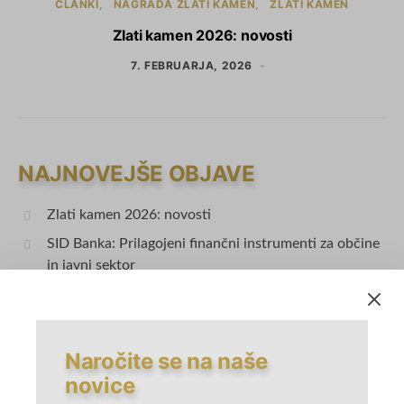
ČLANKI
NAGRADA ZLATI KAMEN
ZLATI KAMEN
Zlati kamen 2026: novosti
7. FEBRUARJA, 2026
NAJNOVEJŠE OBJAVE
Zlati kamen 2026: novosti
SID Banka: Prilagojeni finančni instrumenti za občine
in javni sektor
Razvojno najprodornejša občina leta 2025 je Kranj
Zlati kamen 2025: utemeljitve
Kandidatka za nagrado Zlati kamen 2025: občina
Naročite se na naše
Radlje ob Dravi
novice