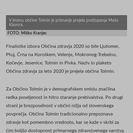
V imenu občine Tolmin je priznanje prejela podžupanja Maša
Klavora.
FOTO: Miško Kranjec
Finalistke izbora Občina zdravja 2020 so bile Ljutomer,
Ptuj, Črna na Koroškem, Velenje, Mokronog-Trebelno,
Kočevje, Jesenice, Tolmin in Pivka. Naziv in plaketo
Občina zdravja za leto 2020 je prejela občina Tolmin.
Za Občino Tolmin je v demografskem smislu značilna
redka poseljenost in hitro staranje prebivalstva. Po drugi
strani je brezposelnost v občini nižja od slovenskega
povprečja. Občina Tolmin tradicionalno prepoznava
zdravje kot pomembno vrednoto, kar se kaže v skrbi za
čim boljšo dostopnost primarnega zdravstvenega varstva,