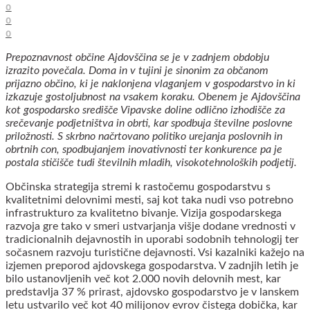
0
0
0
Prepoznavnost občine Ajdovščina se je v zadnjem obdobju
izrazito povečala. Doma in v tujini je sinonim za občanom
prijazno občino, ki je naklonjena vlaganjem v gospodarstvo in ki
izkazuje gostoljubnost na vsakem koraku. Obenem je Ajdovščina
kot gospodarsko središče Vipavske doline odlično izhodišče za
srečevanje podjetništva in obrti, kar spodbuja številne poslovne
priložnosti. S skrbno načrtovano politiko urejanja poslovnih in
obrtnih con, spodbujanjem inovativnosti ter konkurence pa je
postala stičišče tudi številnih mladih, visokotehnoloških podjetij.
Občinska strategija stremi k rastočemu gospodarstvu s
kvalitetnimi delovnimi mesti, saj kot taka nudi vso potrebno
infrastrukturo za kvalitetno bivanje. Vizija gospodarskega
razvoja gre tako v smeri ustvarjanja višje dodane vrednosti v
tradicionalnih dejavnostih in uporabi sodobnih tehnologij ter
sočasnem razvoju turistične dejavnosti. Vsi kazalniki kažejo na
izjemen preporod ajdovskega gospodarstva. V zadnjih letih je
bilo ustanovljenih več kot 2.000 novih delovnih mest, kar
predstavlja 37 % prirast, ajdovsko gospodarstvo je v lanskem
letu ustvarilo več kot 40 milijonov evrov čistega dobička, kar