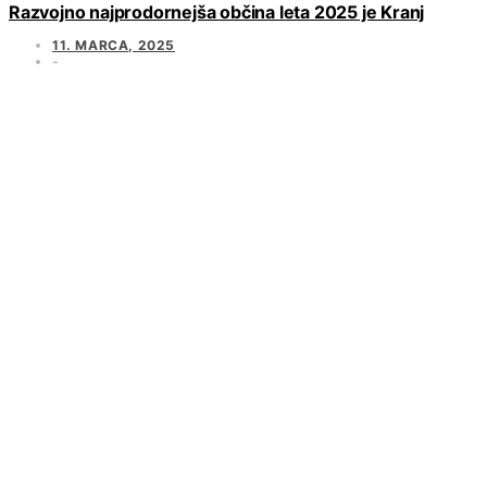
Razvojno najprodornejša občina leta 2025 je Kranj
11. MARCA, 2025