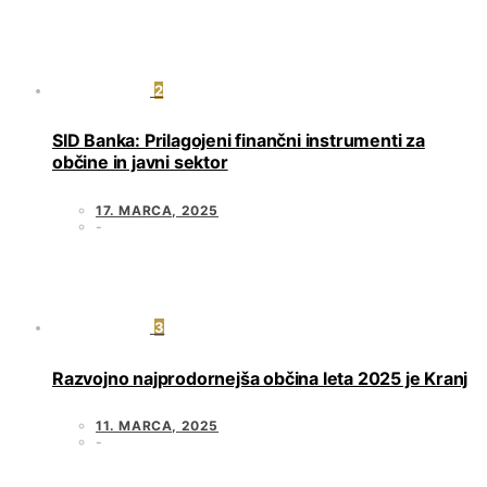
2
SID Banka: Prilagojeni finančni instrumenti za
občine in javni sektor
17. MARCA, 2025
3
Razvojno najprodornejša občina leta 2025 je Kranj
11. MARCA, 2025