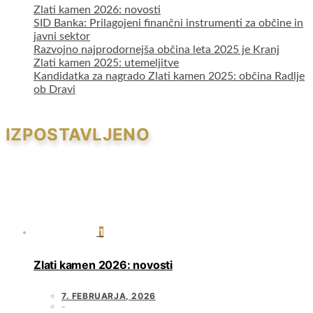
Zlati kamen 2026: novosti
SID Banka: Prilagojeni finančni instrumenti za občine in
javni sektor
Razvojno najprodornejša občina leta 2025 je Kranj
Zlati kamen 2025: utemeljitve
Kandidatka za nagrado Zlati kamen 2025: občina Radlje
ob Dravi
IZPOSTAVLJENO
1
Zlati kamen 2026: novosti
7. FEBRUARJA, 2026