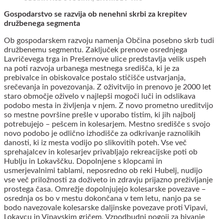
Gospodarstvo se razvija ob nenehni skrbi za krepitev
družbenega segmenta
Ob gospodarskem razvoju namenja Občina posebno skrb tudi
družbenemu segmentu. Zaključek prenove osrednjega
Lavričevega trga in Prešernove ulice predstavlja velik uspeh
na poti razvoja urbanega mestnega središča, ki je za
prebivalce in obiskovalce postalo stičišče ustvarjanja,
srečevanja in povezovanja. Z oživitvijo in prenovo je 2000 let
staro območje oživelo v najlepši mogoči luči in odslikava
podobo mesta in življenja v njem. Z novo prometno ureditvijo
so mestne površine prešle v uporabo tistim, ki jih najbolj
potrebujejo – pešcem in kolesarjem. Mestno središče s svojo
novo podobo je odlično izhodišče za odkrivanje raznolikih
danosti, ki iz mesta vodijo po slikovitih poteh. Vse več
sprehajalcev in kolesarjev privabljajo rekreacijske poti ob
Hublju in Lokavščku. Dopolnjene s klopcami in
usmerjevalnimi tablami, neposredno ob reki Hubelj, nudijo
vse več priložnosti za doživeto in zdravju prijazno preživljanje
prostega časa. Omrežje dopolnjujejo kolesarske povezave –
osrednja os bo v mestu dokončana v tem letu, nanjo pa se
bodo navezovale kolesarske daljinske povezave proti Vipavi,
Lokavcu in Vipavskim gričem. Vzpodbudni pogoji za bivanje