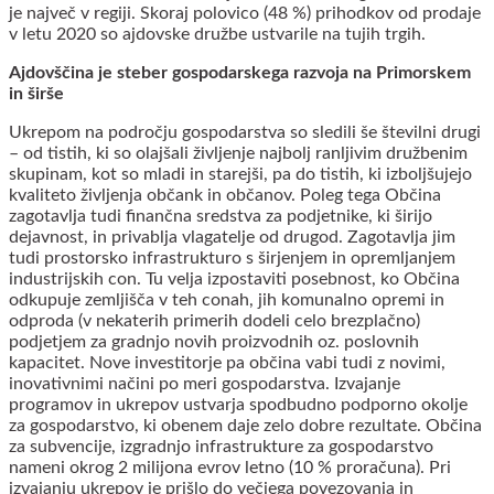
je največ v regiji. Skoraj polovico (48 %) prihodkov od prodaje
v letu 2020 so ajdovske družbe ustvarile na tujih trgih.
Ajdovščina je steber gospodarskega razvoja na Primorskem
in širše
Ukrepom na področju gospodarstva so sledili še številni drugi
– od tistih, ki so olajšali življenje najbolj ranljivim družbenim
skupinam, kot so mladi in starejši, pa do tistih, ki izboljšujejo
kvaliteto življenja občank in občanov. Poleg tega Občina
zagotavlja tudi finančna sredstva za podjetnike, ki širijo
dejavnost, in privablja vlagatelje od drugod. Zagotavlja jim
tudi prostorsko infrastrukturo s širjenjem in opremljanjem
industrijskih con. Tu velja izpostaviti posebnost, ko Občina
odkupuje zemljišča v teh conah, jih komunalno opremi in
odproda (v nekaterih primerih dodeli celo brezplačno)
podjetjem za gradnjo novih proizvodnih oz. poslovnih
kapacitet. Nove investitorje pa občina vabi tudi z novimi,
inovativnimi načini po meri gospodarstva. Izvajanje
programov in ukrepov ustvarja spodbudno podporno okolje
za gospodarstvo, ki obenem daje zelo dobre rezultate. Občina
za subvencije, izgradnjo infrastrukture za gospodarstvo
nameni okrog 2 milijona evrov letno (10 % proračuna). Pri
izvajanju ukrepov je prišlo do večjega povezovanja in