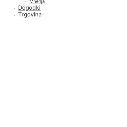
Mnenja
Dogodki
Trgovina