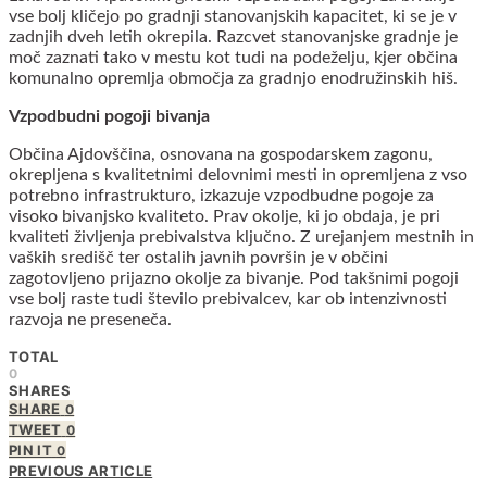
vse bolj kličejo po gradnji stanovanjskih kapacitet, ki se je v
zadnjih dveh letih okrepila. Razcvet stanovanjske gradnje je
moč zaznati tako v mestu kot tudi na podeželju, kjer občina
komunalno opremlja območja za gradnjo enodružinskih hiš.
Vzpodbudni pogoji bivanja
Občina Ajdovščina, osnovana na gospodarskem zagonu,
okrepljena s kvalitetnimi delovnimi mesti in opremljena z vso
potrebno infrastrukturo, izkazuje vzpodbudne pogoje za
visoko bivanjsko kvaliteto. Prav okolje, ki jo obdaja, je pri
kvaliteti življenja prebivalstva ključno. Z urejanjem mestnih in
vaških središč ter ostalih javnih površin je v občini
zagotovljeno prijazno okolje za bivanje. Pod takšnimi pogoji
vse bolj raste tudi število prebivalcev, kar ob intenzivnosti
razvoja ne preseneča.
TOTAL
0
SHARES
SHARE
0
TWEET
0
PIN IT
0
PREVIOUS ARTICLE