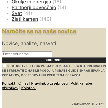
Okolje in energija
(16)
Partnerji obveščajo
(14)
Svet
(41)
Zlati kamen
(140)
Naročite se na naše novice
Novice, analize, nasveti
SUBSCRIBE
S POTRDITVIJO TEGA POLJA POTRJUJETE, DA STE PREBRALI IN
SE STRINJATE Z NAŠIMI POGOJI UPORABE GLEDE SHRANJEVANJA
PODATKOV, POSREDOVANIH PREK TEGA OBRAZCA.
Kontakt
|
O nas
|
Pravilnik o zasebnosti
|
Politika rabe
piškotkov
|
Kolofon
Zlatikamen © 2022