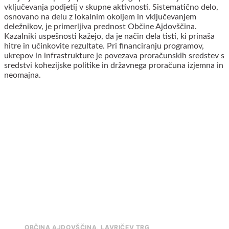
vključevanja podjetij v skupne aktivnosti. Sistematično delo,
osnovano na delu z lokalnim okoljem in vključevanjem
deležnikov, je primerljiva prednost Občine Ajdovščina.
Kazalniki uspešnosti kažejo, da je način dela tisti, ki prinaša
hitre in učinkovite rezultate. Pri financiranju programov,
ukrepov in infrastrukture je povezava proračunskih sredstev s
sredstvi kohezijske politike in državnega proračuna izjemna in
neomajna.
OBČINA AJDOVŠČINA, LAVRIČEV TRG