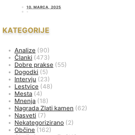
10. MARCA, 2025
KATEGORIJE
Analize
(90)
Članki
(473)
Dobre prakse
(55)
Dogodki
(5)
Intervju
(23)
Lestvice
(48)
Mesta
(4)
Mnenja
(18)
Nagrada Zlati kamen
(62)
Nasveti
(7)
Nekategorizirano
(2)
Občine
(162)