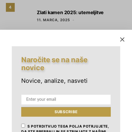
4
Zlati kamen 2025: utemeljitve
11. MARCA, 2025
5
Kandidatka za nagrado Zlati kamen
2025: občina Radlje ob Dravi
10. MARCA, 2025
Naročite se na naše
novice
NEDAVNO
Novice, analize, nasveti
SUBSCRIBE
S POTRDITVIJO TEGA POLJA POTRJUJETE,
DA STE PREBRALI IN SE STRINJATE Z NAŠIMI