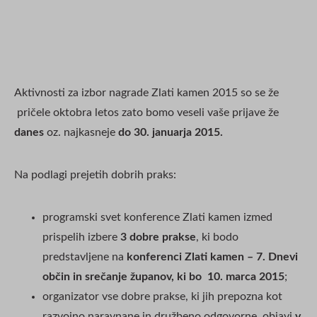
Aktivnosti za izbor nagrade Zlati kamen 2015 so se že
pričele oktobra letos zato bomo veseli vaše prijave že
danes
oz. najkasneje
do 30. januarja 2015.
Na podlagi prejetih dobrih praks:
programski svet konference Zlati kamen izmed
prispelih izbere
3 dobre prakse
, ki bodo
predstavljene na
konferenci Zlati kamen – 7. Dnevi
občin in srečanje županov, ki bo
10. marca 2015
;
organizator vse dobre prakse, ki jih prepozna kot
razvojno naravnane in družbeno odgovorne, objavi
v