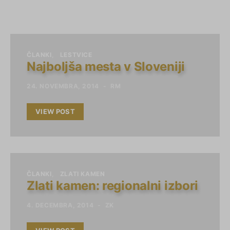
ČLANKI
LESTVICE
Najboljša mesta v Sloveniji
24. NOVEMBRA, 2014
RM
VIEW POST
ČLANKI
ZLATI KAMEN
Zlati kamen: regionalni izbori
4. DECEMBRA, 2014
ZK