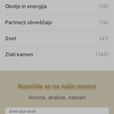
Okolje in energija
(16)
Partnerji obveščajo
(14)
Svet
(41)
Zlati kamen
(140)
Naročite se na naše novice
Novice, analize, nasveti