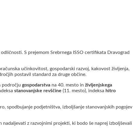
 odličnosti. S prejemom Srebrnega ISSO certifikata Dravograd
oračunska učinkovitost, gospodarski razvoj, kakovost življenja,
dročjih postavil standard za druge občine.
na področju
gospodarstva
na 40. mesto in
življenjskega
indeksa
stanovanjske revščine
(11. mesto), indeksa
hitro
uro, spodbujanje podjetništva, izboljšanje stanovanjskih pogojev
adaljevati z razvojnimi projekti, ki bodo še naprej izboljševali