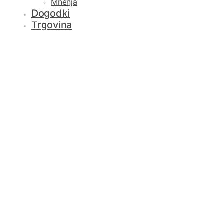
Mnenja
Dogodki
Trgovina