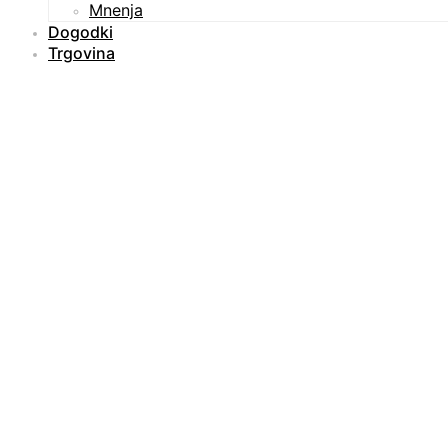
Mnenja
Dogodki
Trgovina