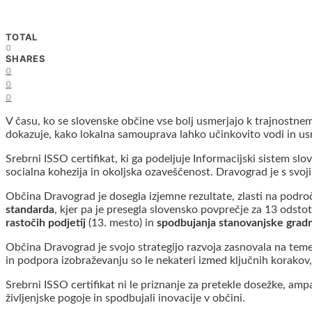
TOTAL
0
SHARES
0
0
0
V času, ko se slovenske občine vse bolj usmerjajo k trajnostnem
dokazuje, kako lokalna samouprava lahko učinkovito vodi in us
Srebrni ISSO certifikat, ki ga podeljuje Informacijski sistem sl
socialna kohezija in okoljska ozaveščenost. Dravograd je s svo
Občina Dravograd je dosegla izjemne rezultate, zlasti na podro
standarda
, kjer pa je presegla slovensko povprečje za 13 odsto
rastočih podjetij
(13. mesto) in
spodbujanja stanovanjske grad
Občina Dravograd je svojo strategijo razvoja zasnovala na temel
in podpora izobraževanju so le nekateri izmed ključnih korakov, k
Srebrni ISSO certifikat ni le priznanje za pretekle dosežke, am
življenjske pogoje in spodbujali inovacije v občini.