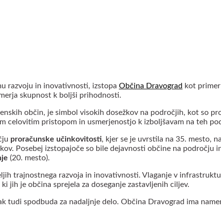
u razvoju in inovativnosti, izstopa
Občina Dravograd
kot primer
merja skupnost k boljši prihodnosti.
ovenskih občin, je simbol visokih dosežkov na področjih, kot so pr
jim celovitim pristopom in usmerjenostjo k izboljšavam na teh po
čju
proračunske učinkovitosti
, kjer se je uvrstila na 35. mesto, 
tkov. Posebej izstopajoče so bile dejavnosti občine na področju 
nje
(20. mesto).
jih trajnostnega razvoja in inovativnosti. Vlaganje v infrastrukt
i jih je občina sprejela za doseganje zastavljenih ciljev.
pak tudi spodbuda za nadaljnje delo. Občina Dravograd ima namen n