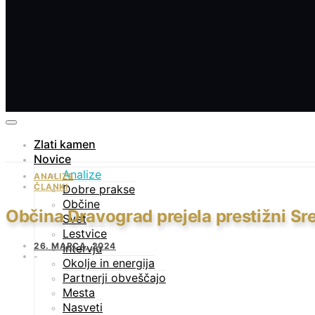
Zlati kamen
Novice
Analize
ANALIZE
ČLANKI
Dobre prakse
Občine
Občina Dravograd prejela prestižni Sre
Svet
Lestvice
26. MARCA, 2024
Intervju
Okolje in energija
Partnerji obveščajo
Mesta
Nasveti