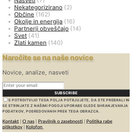
Nasveti
(7)
Nekategorizirano
(2)
Občine
(162)
Okolje in energija
(16)
Partnerji obveščajo
(14)
Svet
(41)
Zlati kamen
(140)
Naročite se na naše novice
Novice, analize, nasveti
SUBSCRIBE
S POTRDITVIJO TEGA POLJA POTRJUJETE, DA STE PREBRALI IN
SE STRINJATE Z NAŠIMI POGOJI UPORABE GLEDE SHRANJEVANJA
PODATKOV, POSREDOVANIH PREK TEGA OBRAZCA.
Kontakt
|
O nas
|
Pravilnik o zasebnosti
|
Politika rabe
piškotkov
|
Kolofon