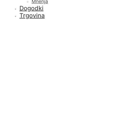
Mnenja
Dogodki
Trgovina