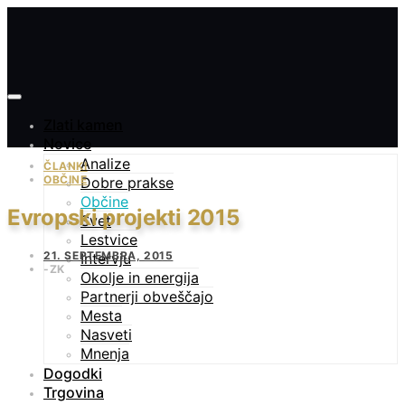
Zlati kamen
Novice
Analize
ČLANKI
OBČINE
Dobre prakse
Občine
Evropski projekti 2015
Svet
Lestvice
21. SEPTEMBRA, 2015
Intervju
ZK
Okolje in energija
Partnerji obveščajo
Mesta
Nasveti
Mnenja
Dogodki
Trgovina