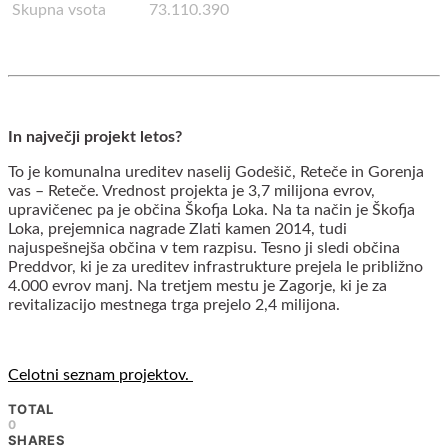
Skupna vsota
73.110.390
In največji projekt letos?
To je komunalna ureditev naselij Godešič, Reteče in Gorenja
vas – Reteče. Vrednost projekta je 3,7 milijona evrov,
upravičenec pa je občina Škofja Loka. Na ta način je Škofja
Loka, prejemnica nagrade Zlati kamen 2014, tudi
najuspešnejša občina v tem razpisu. Tesno ji sledi občina
Preddvor, ki je za ureditev infrastrukture prejela le približno
4.000 evrov manj. Na tretjem mestu je Zagorje, ki je za
revitalizacijo mestnega trga prejelo 2,4 milijona.
Celotni seznam projektov.
TOTAL
0
SHARES