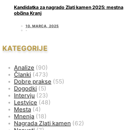
Kandidatka za nagrado Zlati kamen 2025: mestna
občina Kranj
10. MARCA, 2025
KATEGORIJE
Analize
(90)
Članki
(473)
Dobre prakse
(55)
Dogodki
(5)
Intervju
(23)
Lestvice
(48)
Mesta
(4)
Mnenja
(18)
Nagrada Zlati kamen
(62)