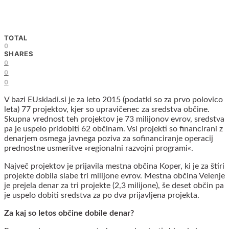
TOTAL
0
SHARES
0
0
0
V bazi EUskladi.si je za leto 2015 (podatki so za prvo polovico
leta) 77 projektov, kjer so upravičenec za sredstva občine.
Skupna vrednost teh projektov je 73 milijonov evrov, sredstva
pa je uspelo pridobiti 62 občinam. Vsi projekti so financirani z
denarjem osmega javnega poziva za sofinanciranje operacij
prednostne usmeritve »regionalni razvojni programi«.
Največ projektov je prijavila mestna občina Koper, ki je za štiri
projekte dobila slabe tri milijone evrov. Mestna občina Velenje
je prejela denar za tri projekte (2,3 milijone), še deset občin pa
je uspelo dobiti sredstva za po dva prijavljena projekta.
Za kaj so letos občine dobile denar?