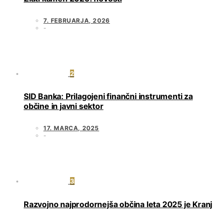
7. FEBRUARJA, 2026
2
SID Banka: Prilagojeni finančni instrumenti za
občine in javni sektor
17. MARCA, 2025
3
Razvojno najprodornejša občina leta 2025 je Kranj