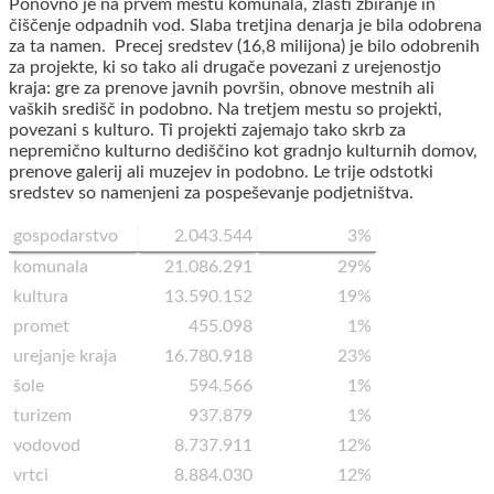
Ponovno je na prvem mestu komunala, zlasti zbiranje in
čiščenje odpadnih vod. Slaba tretjina denarja je bila odobrena
za ta namen. Precej sredstev (16,8 milijona) je bilo odobrenih
za projekte, ki so tako ali drugače povezani z urejenostjo
kraja: gre za prenove javnih površin, obnove mestnih ali
vaških središč in podobno. Na tretjem mestu so projekti,
povezani s kulturo. Ti projekti zajemajo tako skrb za
nepremično kulturno dediščino kot gradnjo kulturnih domov,
prenove galerij ali muzejev in podobno. Le trije odstotki
sredstev so namenjeni za pospeševanje podjetništva.
gospodarstvo
2.043.544
3%
komunala
21.086.291
29%
kultura
13.590.152
19%
promet
455.098
1%
urejanje kraja
16.780.918
23%
šole
594.566
1%
turizem
937.879
1%
vodovod
8.737.911
12%
vrtci
8.884.030
12%