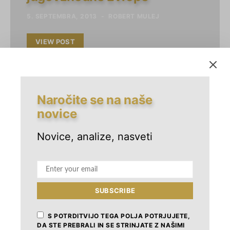
5. SEPTEMBRA, 2013
ROBERT MULEJ
VIEW POST
YOU MAY ALSO LIKE
Naročite se na naše
novice
Novice, analize, nasveti
ČLANKI
NAGRADA ZLATI KAMEN
ZLATI KAMEN
Zlati kamen 2026: novosti
SI
7. FEBRUARJA, 2026
SUBSCRIBE
S POTRDITVIJO TEGA POLJA POTRJUJETE,
DA STE PREBRALI IN SE STRINJATE Z NAŠIMI