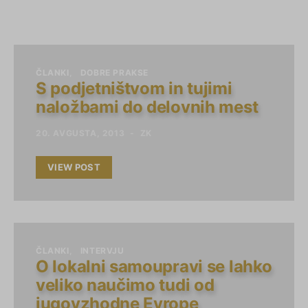
ČLANKI
DOBRE PRAKSE
S podjetništvom in tujimi
naložbami do delovnih mest
20. AVGUSTA, 2013
ZK
VIEW POST
ČLANKI
INTERVJU
O lokalni samoupravi se lahko
veliko naučimo tudi od
jugovzhodne Evrope