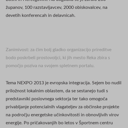
županov, 100 razstavljavcev, 2000 obiskovalcev, na
devetih konferencah in delavnicah.
Zanimivost: za čim bolj gladko organizacijo prireditve
bodo poskrbeli prostovoljci, ki jih mesto Reka zbira s
pomočjo poziva na svojem spletnem portalu.
Tema NEXPO 2013 je evropska integracija. Sejem bo nudil
priložnost lokalnim oblastem, da se sestanejo tudi s
predstavniki poslovnega sektorja ter tako omogoča
privabljanje potencialnih vlagateljev za občinske projekte
na področju energetske učinkovitosti in obnovljivih virov
energije. Po pričakovanjih bo letos v Športnem centru