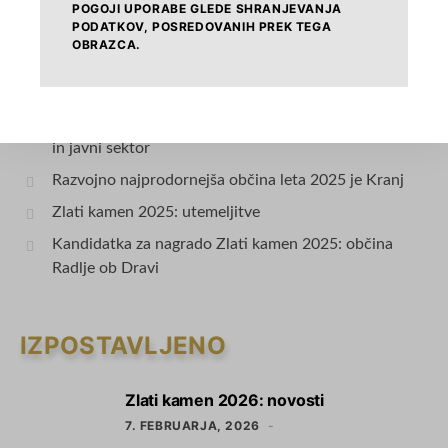
POGOJI UPORABE GLEDE SHRANJEVANJA
PODATKOV, POSREDOVANIH PREK TEGA
NAJNOVEJŠE OBJAVE
OBRAZCA.
Zlati kamen 2026: novosti
SID Banka: Prilagojeni finančni instrumenti za občine
in javni sektor
Razvojno najprodornejša občina leta 2025 je Kranj
Zlati kamen 2025: utemeljitve
Kandidatka za nagrado Zlati kamen 2025: občina
Radlje ob Dravi
IZPOSTAVLJENO
Zlati kamen 2026: novosti
1
7. FEBRUARJA, 2026