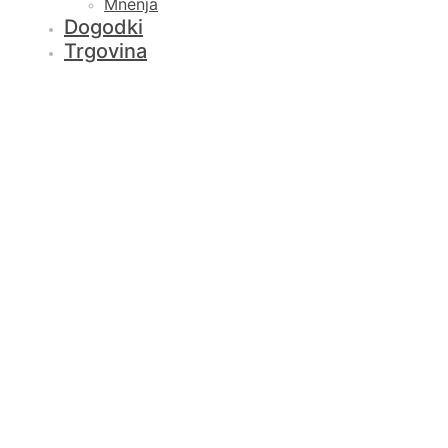
Mnenja
Dogodki
Trgovina