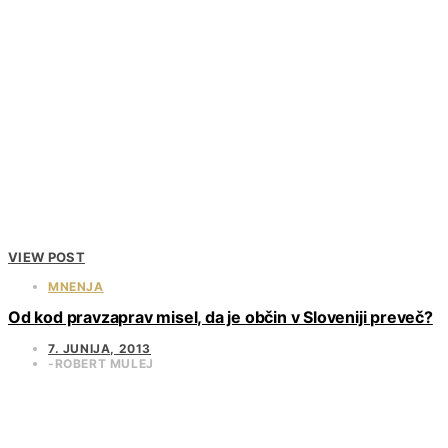
VIEW POST
MNENJA
Od kod pravzaprav misel, da je občin v Sloveniji preveč?
7. JUNIJA, 2013
ROBERT MULEJ