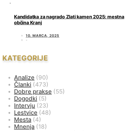
Kandidatka za nagrado Zlati kamen 2025: mestna
občina Kranj
10. MARCA, 2025
KATEGORIJE
Analize
(90)
Članki
(473)
Dobre prakse
(55)
Dogodki
(5)
Intervju
(23)
Lestvice
(48)
Mesta
(4)
Mnenja
(18)