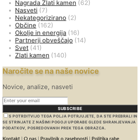
Nagrada Zlati kamen
(62)
Nasveti
(7)
Nekategorizirano
(2)
Občine
(162)
Okolje in energija
(16)
Partnerji obveščajo
(14)
Svet
(41)
Zlati kamen
(140)
Naročite se na naše novice
Novice, analize, nasveti
SUBSCRIBE
S POTRDITVIJO TEGA POLJA POTRJUJETE, DA STE PREBRALI IN
SE STRINJATE Z NAŠIMI POGOJI UPORABE GLEDE SHRANJEVANJA
PODATKOV, POSREDOVANIH PREK TEGA OBRAZCA.
Kontakt
|
O nas
|
Pravilnik o zasebnosti
|
Politika rabe