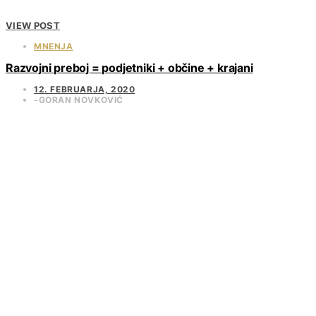
VIEW POST
MNENJA
Razvojni preboj = podjetniki + občine + krajani
12. FEBRUARJA, 2020
GORAN NOVKOVIĆ