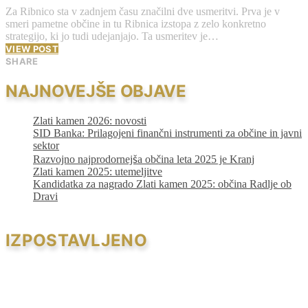
Za Ribnico sta v zadnjem času značilni dve usmeritvi. Prva je v
smeri pametne občine in tu Ribnica izstopa z zelo konkretno
strategijo, ki jo tudi udejanjajo. Ta usmeritev je…
VIEW POST
SHARE
NAJNOVEJŠE OBJAVE
Zlati kamen 2026: novosti
SID Banka: Prilagojeni finančni instrumenti za občine in javni
sektor
Razvojno najprodornejša občina leta 2025 je Kranj
Zlati kamen 2025: utemeljitve
Kandidatka za nagrado Zlati kamen 2025: občina Radlje ob
Dravi
IZPOSTAVLJENO