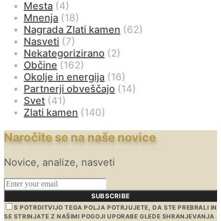
Mesta
(4)
Mnenja
(18)
Nagrada Zlati kamen
(62)
Nasveti
(7)
Nekategorizirano
(2)
Občine
(162)
Okolje in energija
(16)
Partnerji obveščajo
(14)
Svet
(41)
Zlati kamen
(140)
Naročite se na naše novice
Novice, analize, nasveti
SUBSCRIBE
S POTRDITVIJO TEGA POLJA POTRJUJETE, DA STE PREBRALI IN
SE STRINJATE Z NAŠIMI POGOJI UPORABE GLEDE SHRANJEVANJA