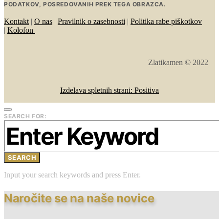
PODATKOV, POSREDOVANIH PREK TEGA OBRAZCA.
Kontakt
|
O nas
|
Pravilnik o zasebnosti
|
Politika rabe piškotkov
|
Kolofon
Zlatikamen © 2022
Izdelava spletnih strani: Positiva
SEARCH FOR:
SEARCH
Input your search keywords and press Enter.
Naročite se na naše novice