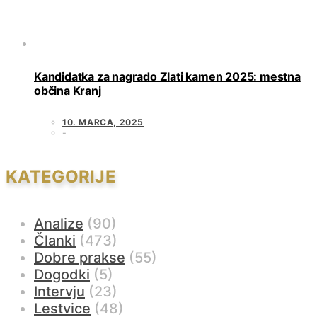
Kandidatka za nagrado Zlati kamen 2025: mestna
občina Kranj
10. MARCA, 2025
KATEGORIJE
Analize
(90)
Članki
(473)
Dobre prakse
(55)
Dogodki
(5)
Intervju
(23)
Lestvice
(48)