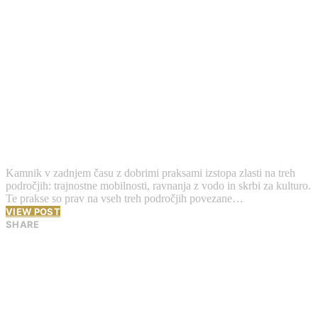
Kamnik v zadnjem času z dobrimi praksami izstopa zlasti na treh
področjih: trajnostne mobilnosti, ravnanja z vodo in skrbi za kulturo.
Te prakse so prav na vseh treh področjih povezane…
VIEW POST
SHARE