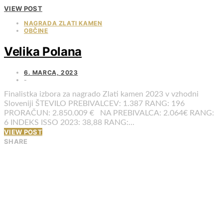
VIEW POST
NAGRADA ZLATI KAMEN
OBČINE
Velika Polana
6. MARCA, 2023
Finalistka izbora za nagrado Zlati kamen 2023 v vzhodni
Sloveniji ŠTEVILO PREBIVALCEV: 1.387 RANG: 196
PRORAČUN: 2.850.009 € NA PREBIVALCA: 2.064€ RANG:
6 INDEKS ISSO 2023: 38,88 RANG:…
VIEW POST
SHARE