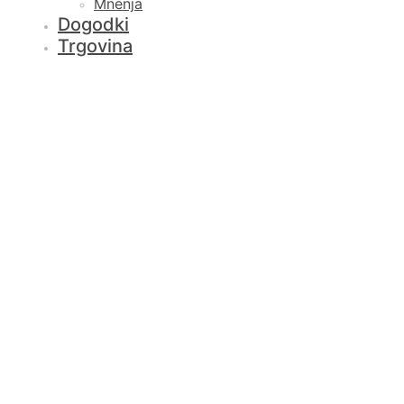
Mnenja
Dogodki
Trgovina