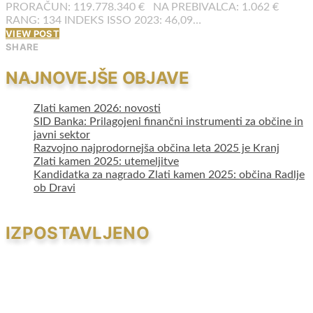
PRORAČUN: 119.778.340 € NA PREBIVALCA: 1.062 €
RANG: 134 INDEKS ISSO 2023: 46,09…
VIEW POST
SHARE
NAJNOVEJŠE OBJAVE
Zlati kamen 2026: novosti
SID Banka: Prilagojeni finančni instrumenti za občine in
javni sektor
Razvojno najprodornejša občina leta 2025 je Kranj
Zlati kamen 2025: utemeljitve
Kandidatka za nagrado Zlati kamen 2025: občina Radlje
ob Dravi
IZPOSTAVLJENO