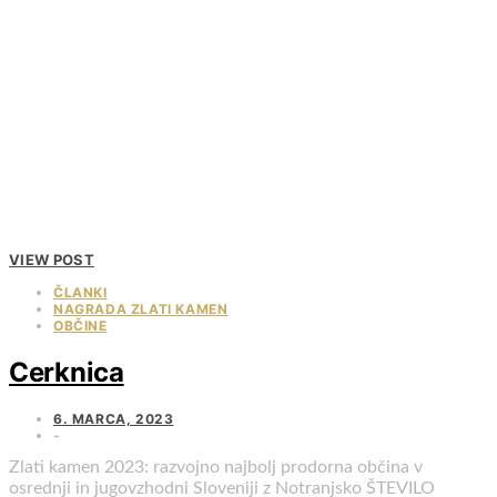
VIEW POST
ČLANKI
NAGRADA ZLATI KAMEN
OBČINE
Cerknica
6. MARCA, 2023
Zlati kamen 2023: razvojno najbolj prodorna občina v
osrednji in jugovzhodni Sloveniji z Notranjsko ŠTEVILO