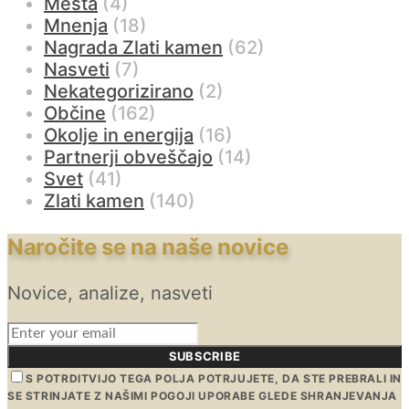
Mesta
(4)
Mnenja
(18)
Nagrada Zlati kamen
(62)
Nasveti
(7)
Nekategorizirano
(2)
Občine
(162)
Okolje in energija
(16)
Partnerji obveščajo
(14)
Svet
(41)
Zlati kamen
(140)
Naročite se na naše novice
Novice, analize, nasveti
SUBSCRIBE
S POTRDITVIJO TEGA POLJA POTRJUJETE, DA STE PREBRALI IN
SE STRINJATE Z NAŠIMI POGOJI UPORABE GLEDE SHRANJEVANJA